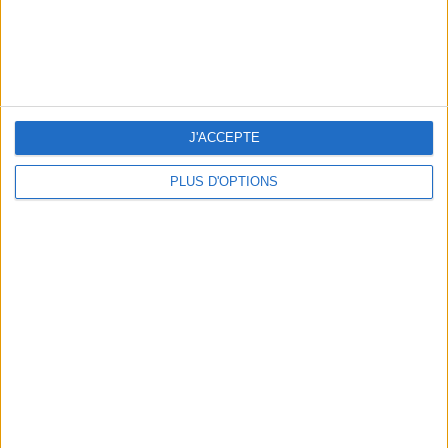
5 ESCAPADES AVEC SPA À MOINS DE 2H DE PARIS
J'ACCEPTE
PLUS D'OPTIONS
NOS ADRESSES CHOUCHOUTES POUR UNE VIRÉE À DEAUVILLE-TROUVILLE