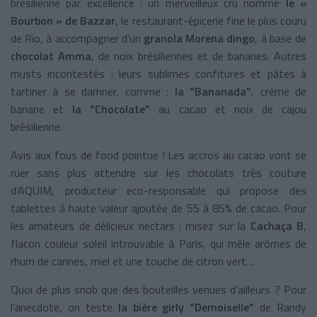
brésilienne par excellence : un merveilleux cru nommé
le «
Bourbon » de Bazzar
, le restaurant-épicerie fine le plus couru
de Rio, à accompagner d’un
granola Morena dingo
, à base de
chocolat Amma
, de noix brésiliennes et de bananes. Autres
musts incontestés : leurs sublimes confitures et pâtes à
tartiner à se damner, comme :
la “Bananada”
, crème de
banane et
la “Chocolate”
au cacao et noix de cajou
brésilienne.
Avis aux fous de food pointue ! Les accros au cacao vont se
ruer sans plus attendre sur les chocolats très couture
d’AQUIM, producteur eco-responsable qui propose des
tablettes à haute valeur ajoutée de 55 à 85% de cacao. Pour
les amateurs de délicieux nectars : misez sur la
Cachaça B
,
flacon couleur soleil introuvable à Paris, qui mêle arômes de
rhum de cannes, miel et une touche de citron vert…
Quoi de plus snob que des bouteilles venues d’ailleurs ? Pour
l’anecdote, on teste
la bière girly “Demoiselle”
de Randy