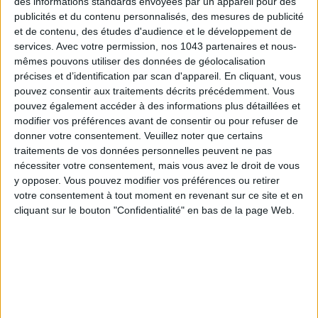
des informations standards envoyées par un appareil pour des
publicités et du contenu personnalisés, des mesures de publicité
Inscrivez-vous à notre newsletter
et de contenu, des études d'audience et le développement de
services.
Avec votre permission, nos 1043 partenaires et nous-
mêmes pouvons utiliser des données de géolocalisation
précises et d’identification par scan d'appareil. En cliquant, vous
S'INSCRIRE
pouvez consentir aux traitements décrits précédemment. Vous
pouvez également accéder à des informations plus détaillées et
modifier vos préférences avant de consentir ou pour refuser de
donner votre consentement.
Veuillez noter que certains
traitements de vos données personnelles peuvent ne pas
nécessiter votre consentement, mais vous avez le droit de vous
y opposer. Vous pouvez modifier vos préférences ou retirer
votre consentement à tout moment en revenant sur ce site et en
cliquant sur le bouton "Confidentialité" en bas de la page Web.
ADOPT PARFUMS RÉVOLUTIONNE LA PARFUMERIE MADE IN FRANCE À PETIT PRIX