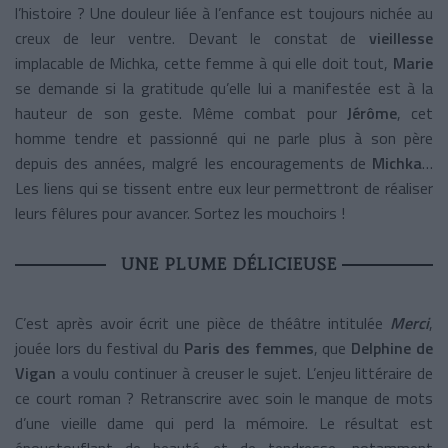
l’histoire ? Une douleur liée à l’enfance est toujours nichée au
creux de leur ventre. Devant le constat de
vieillesse
implacable de Michka, cette femme à qui elle doit tout,
Marie
se demande si la gratitude qu’elle lui a manifestée est à la
hauteur de son geste. Même combat pour
Jérôme
, cet
homme tendre et passionné qui ne parle plus à son père
depuis des années, malgré les encouragements de
Michka
…
Les liens qui se tissent entre eux leur permettront de réaliser
leurs fêlures pour avancer. Sortez les mouchoirs !
UNE PLUME DÉLICIEUSE
C’est après avoir écrit une pièce de théâtre intitulée
Merci
,
jouée lors du festival du
Paris des femmes
, que
Delphine de
Vigan
a voulu continuer à creuser le sujet. L’enjeu littéraire de
ce court roman ? Retranscrire avec soin le manque de mots
d’une vieille dame qui perd la mémoire. Le résultat est
époustouflant de beauté et de tendresse, notamment