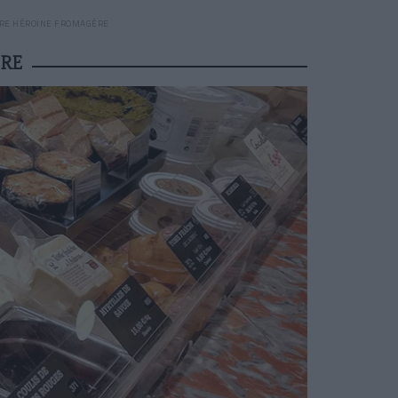
RE HÉROÏNE FROMAGÈRE
RE