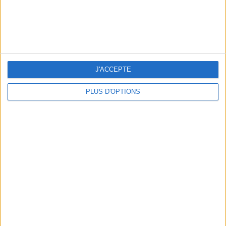
LES NOUVEAUX Q.G. STREET FOOD QUI FONT SALIVER PARIS
J'ACCEPTE
PLUS D'OPTIONS
LE VESTIAIRE PLAGE QUI FAIT RÊVER