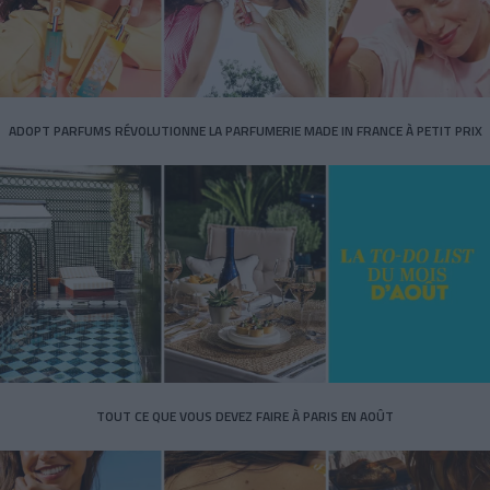
ADOPT PARFUMS RÉVOLUTIONNE LA PARFUMERIE MADE IN FRANCE À PETIT PRIX
TOUT CE QUE VOUS DEVEZ FAIRE À PARIS EN AOÛT