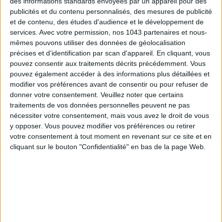
des informations standards envoyées par un appareil pour des
LES MEILLEURS HÔTELS POUR UN WEEK-END SPA ET GASTRONOMIE
publicités et du contenu personnalisés, des mesures de publicité
et de contenu, des études d'audience et le développement de
services.
Avec votre permission, nos 1043 partenaires et nous-
mêmes pouvons utiliser des données de géolocalisation
précises et d’identification par scan d'appareil. En cliquant, vous
pouvez consentir aux traitements décrits précédemment. Vous
pouvez également accéder à des informations plus détaillées et
modifier vos préférences avant de consentir ou pour refuser de
donner votre consentement.
Veuillez noter que certains
traitements de vos données personnelles peuvent ne pas
nécessiter votre consentement, mais vous avez le droit de vous
y opposer. Vous pouvez modifier vos préférences ou retirer
5 BONS ROMANS EN FORMAT POCHE À DÉVORER CET ÉTÉ
votre consentement à tout moment en revenant sur ce site et en
cliquant sur le bouton "Confidentialité" en bas de la page Web.