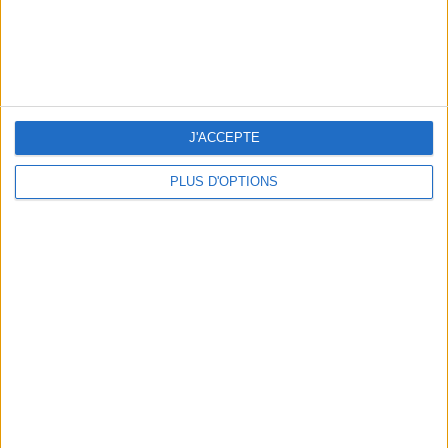
J'ACCEPTE
PLUS D'OPTIONS
LES NOUVEAUX Q.G. STREET FOOD QUI FONT SALIVER PARIS