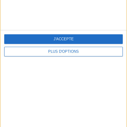
5 SPA GETAWAYS LESS THAN 2 HOURS FROM PARIS
J'ACCEPTE
PLUS D'OPTIONS
OUR FAVORITE SPOTS FOR A GETAWAY TO DEAUVILLE-TROUVILLE