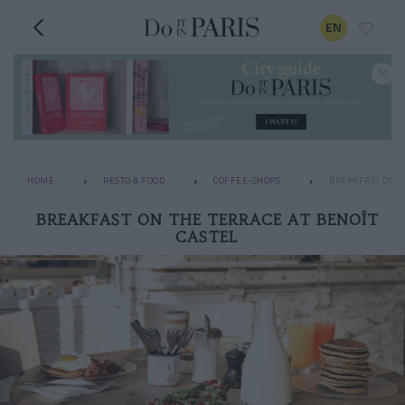
EN
HOME
RESTO & FOOD
COFFEE-SHOPS
BREAKFAST ON T
BREAKFAST ON THE TERRACE AT BENOÎT
CASTEL