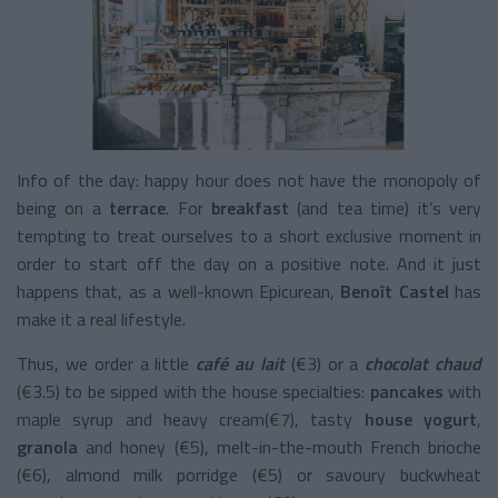
Info of the day: happy hour does not have the monopoly of
being on a
terrace
. For
breakfast
(and tea time) it’s very
tempting to treat ourselves to a short exclusive moment in
order to start off the day on a positive note. And it just
happens that, as a well-known Epicurean,
Benoît Castel
has
make it a real lifestyle.
Thus, we order a little
café au lait
(€3) or a
chocolat chaud
(€3.5) to be sipped with the house specialties:
pancakes
with
maple syrup and heavy cream(€7), tasty
house yogurt
,
granola
and honey (€5), melt-in-the-mouth French brioche
(€6), almond milk porridge (€5) or savoury buckwheat