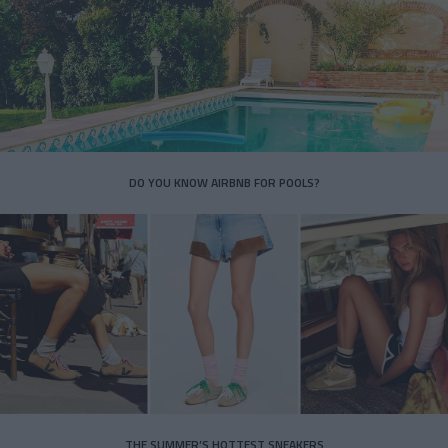
DO YOU KNOW AIRBNB FOR POOLS?
THE SUMMER’S HOTTEST SNEAKERS