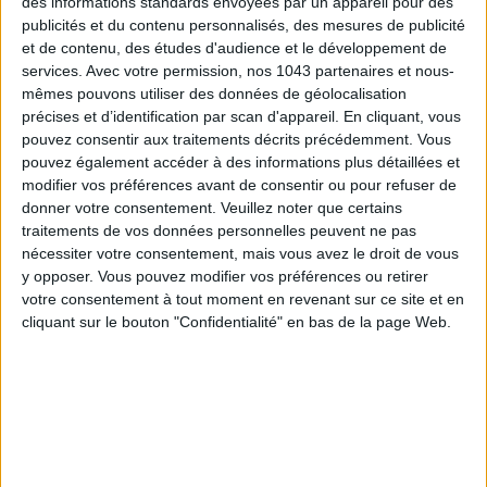
des informations standards envoyées par un appareil pour des
publicités et du contenu personnalisés, des mesures de publicité
et de contenu, des études d'audience et le développement de
services.
Avec votre permission, nos 1043 partenaires et nous-
ADOPT PARFUMS IS REVOLUTIONIZING AFFORDABLE MADE-IN-FRANCE
mêmes pouvons utiliser des données de géolocalisation
FRAGRANCES
précises et d’identification par scan d'appareil. En cliquant, vous
pouvez consentir aux traitements décrits précédemment. Vous
pouvez également accéder à des informations plus détaillées et
modifier vos préférences avant de consentir ou pour refuser de
donner votre consentement.
Veuillez noter que certains
traitements de vos données personnelles peuvent ne pas
nécessiter votre consentement, mais vous avez le droit de vous
y opposer. Vous pouvez modifier vos préférences ou retirer
votre consentement à tout moment en revenant sur ce site et en
cliquant sur le bouton "Confidentialité" en bas de la page Web.
15 IDEAS FOR ENJOYING AUGUST IN PARIS