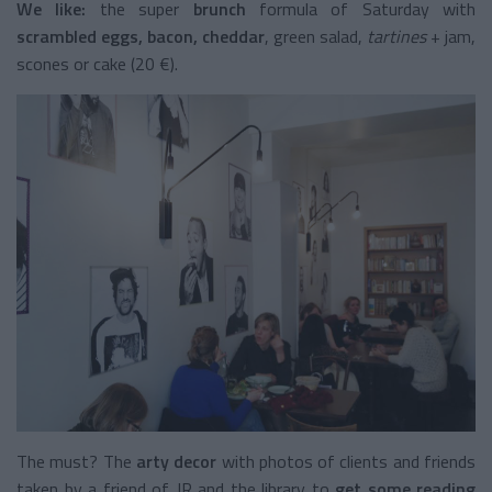
We like:
the super
brunch
formula of Saturday with
scrambled eggs, bacon, cheddar
, green salad,
tartines
+ jam,
scones or cake (20 €).
The must? The
arty decor
with photos of clients and friends
taken by a friend of JR and the library to
get some reading