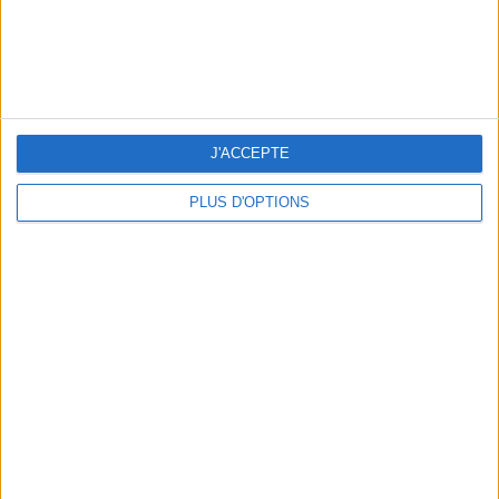
5 SPA GETAWAYS LESS THAN 2 HOURS FROM PARIS
J'ACCEPTE
PLUS D'OPTIONS
OUR FAVORITE SPOTS FOR A GETAWAY TO DEAUVILLE-TROUVILLE