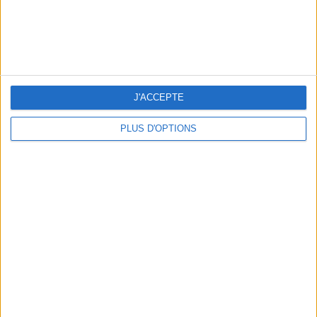
J'ACCEPTE
THE HOTTEST NEW STREET FOOD SPOTS IN PARIS
PLUS D'OPTIONS
BEACHWEAR ESSENTIALS FOR THE ULTIMATE SUMMER WARDROBE