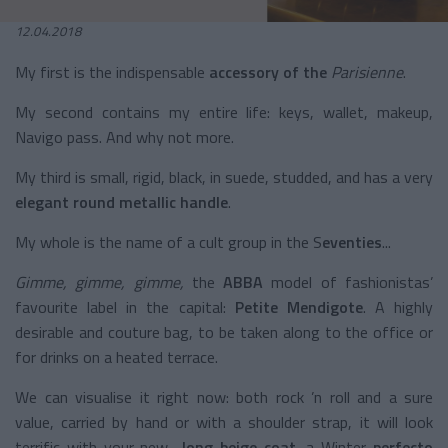
12.04.2018
My first is the
indispensable
accessory of the
Parisienne
.
My second contains my entire life: keys, wallet, makeup,
Navigo pass. And why not more.
My third is small, rigid, black, in suede, studded, and has a very
elegant round
metallic handle
.
My whole is the name of a cult group in the S
eventies
...
Gimme, gimme, gimme,
the
ABBA
model of fashionistas’
favourite label in the capital:
Petite Mendigote
. A highly
desirable and couture bag, to be taken along to the office or
for drinks on a heated terrace.
We can visualise it right now: both rock ’n roll and a sure
value, carried by hand or with a shoulder strap, it will look
terrific with your new
long
beige coat
, a Winter
perfecto