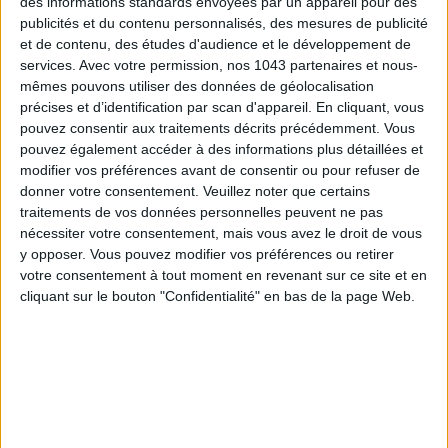
des informations standards envoyées par un appareil pour des
publicités et du contenu personnalisés, des mesures de publicité
et de contenu, des études d'audience et le développement de
services.
Avec votre permission, nos 1043 partenaires et nous-
ÉLYSÉE - ÉTOILE: CHIC ADDRESSES TO REMEMBER
mêmes pouvons utiliser des données de géolocalisation
précises et d’identification par scan d'appareil. En cliquant, vous
pouvez consentir aux traitements décrits précédemment. Vous
pouvez également accéder à des informations plus détaillées et
modifier vos préférences avant de consentir ou pour refuser de
donner votre consentement.
Veuillez noter que certains
traitements de vos données personnelles peuvent ne pas
nécessiter votre consentement, mais vous avez le droit de vous
y opposer. Vous pouvez modifier vos préférences ou retirer
votre consentement à tout moment en revenant sur ce site et en
cliquant sur le bouton "Confidentialité" en bas de la page Web.
SUMMER JEWELRY THAT CAPTURES THE SEASON