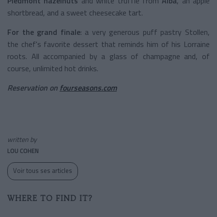
Piedmont hazelnuts
and white truffle from
Alba
, an apple
shortbread, and a sweet cheesecake tart.
For the grand finale
: a very generous puff pastry Stollen,
the chef's favorite dessert that reminds him of his Lorraine
roots. All accompanied by a glass of champagne and, of
course, unlimited hot drinks.
Reservation on
fourseasons.com
written by
LOU COHEN
Voir tous ses articles
WHERE TO FIND IT?