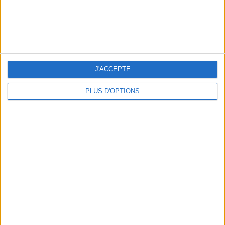
BEACHWEAR ESSENTIALS FOR THE ULTIMATE SUMMER WARDROBE
J'ACCEPTE
PLUS D'OPTIONS
A MUSEUM + A RESTAURANT: THE WINNING COMBO