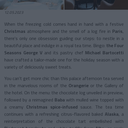
12.05.2023
When the freezing cold comes hand in hand with a festive
Christmas
atmosphere and the smell of a log fire in
Paris
,
there's only one obsession guiding our steps: to nestle in a
beautiful place and indulge in a royal tea time. Bingo:
the Four
Seasons George V
and its pastry chef
Michael Bartocetti
have crafted a tailor-made one for the holiday season with a
variety of deliciously sweet treats.
You can't get more chic than this palace afternoon tea served
in the marvelous rooms of the
Orangerie
or the Gallery of
the hotel. On the menu: the chocolate log unveiled in preview,
followed by a reimagined
Baba
with mulled wine topped with
a creamy
Christmas spice-infused
sauce. The tea time
continues with a refreshing citrus-flavored baked
Alaska
, a
reinterpretation of the chocolate tart embellished with