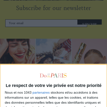
Subscribe for our newsletter
SUBSCRIBE
Le respect de votre vie privée est notre priorité
ADOPT PARFUMS IS REVOLUTIONIZING AFFORDABLE MADE-IN-FRANCE
Nous et nos 1043
partenaires
stockons et/ou accédons à des
FRAGRANCES
informations sur un appareil, telles que les cookies, et traitons
des données personnelles telles que des identifiants uniques et