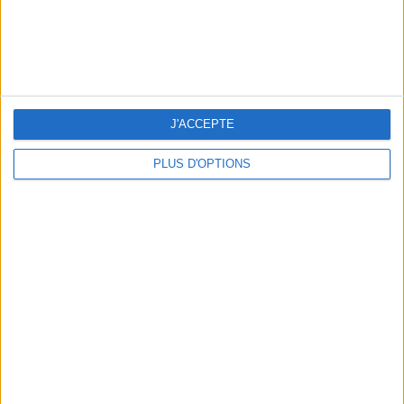
J'ACCEPTE
PLUS D'OPTIONS
OUR FAVORITE SPOTS FOR A GETAWAY TO DEAUVILLE-TROUVILLE