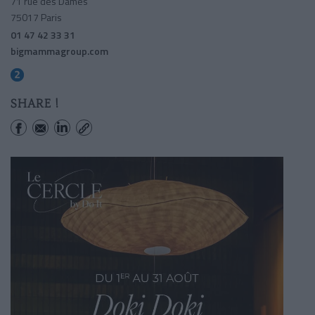
71 rue des Dames
75017 Paris
01 47 42 33 31
bigmammagroup.com
Rome
SHARE !