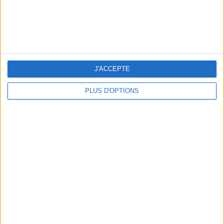
BEACHWEAR ESSENTIALS FOR THE ULTIMATE SUMMER WARDROBE
J'ACCEPTE
PLUS D'OPTIONS
A MUSEUM + A RESTAURANT: THE WINNING COMBO