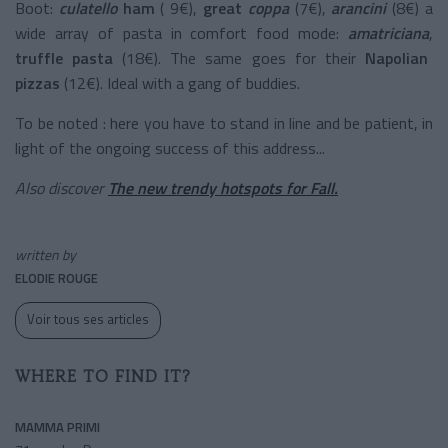
Boot:
culatello
ham
( 9€),
great
coppa
(7€),
arancini
(8€) a
wide array of pasta in comfort food mode:
amatriciana
,
truffle pasta
(18€). The same goes for their
Napolian
pizzas
(12€). Ideal with a gang of buddies.
To be noted : here you have to stand in line and be patient, in
light of the ongoing success of this address...
Also discover
The new trendy hotspots for Fall.
written by
ELODIE ROUGE
Voir tous ses articles
WHERE TO FIND IT?
MAMMA PRIMI