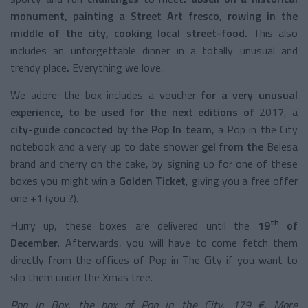
monument,
painting a Street Art fresco, rowing in the
middle of the city, cooking local street-food.
This also
includes an unforgettable dinner in a totally unusual and
trendy place
.
Everything we love.
We adore: the box includes a voucher
for a very unusual
experience, to be used for the next editions of
2017, a
city-guide concocted by the Pop In team
, a Pop in the City
notebook and a very up to date shower
gel from the
Belesa
brand and cherry on the cake, by signing up for one of these
boxes you might win a
Golden Ticket
, giving you a free offer
one +1 (you ?).
th
Hurry up, these boxes are delivered until the
19
of
December
. Afterwards, you will have to come fetch them
directly from the offices of Pop in The City if you want to
slip them under the Xmas tree.
Pop In Box, the box of Pop in the City, 179 €. More