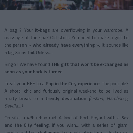
A bag ? Your it-bags are overflowing in your wardrobe. A
massage at the spa? Old stuff. You need to make a gift to
the
person « who already have everything ».
It sounds like
a big Xmas fail. Unless…
Bingo ! We have found
THE gift that won’t be exchanged as
soon as your back is turned
.
Treat your BFF to a
Pop in the City experience
. The principle?
A short, chic and furiously original weekend to be lived as
a
city break
to a
trendy destination
(Lisbon, Hambourg,
Sevilla…)
.
On site, a 48h urban raid. A kind of Fort Boyard with a
Sex
and the City feeling
, if you wish… with a series of glam’,
sporty and fun
challenges
to meet
: abseil on a historical