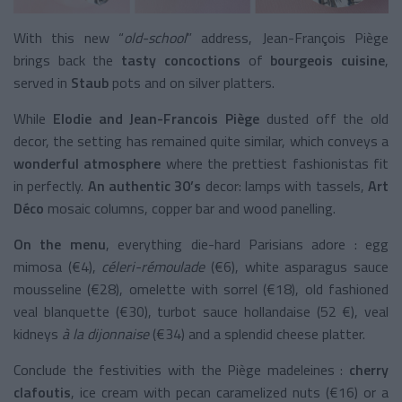
With this new “
old-school
” address, Jean-François Piège
brings back the
tasty concoctions
of
bourgeois cuisine
,
served in
Staub
pots and on silver platters.
While
Elodie and Jean-Francois Piège
dusted off the old
decor, the setting has remained quite similar, which conveys a
wonderful atmosphere
where the prettiest fashionistas fit
in perfectly.
An authentic 30’s
decor: lamps with tassels,
Art
Déco
mosaic columns, copper bar and wood panelling.
On the menu
, everything die-hard Parisians adore : egg
mimosa (€4),
céleri-rémoulade
(€6), white asparagus sauce
mousseline (€28), omelette with sorrel (€18), old fashioned
veal blanquette (€30), turbot sauce hollandaise (52 €), veal
kidneys
à la dijonnaise
(€34) and a splendid cheese platter.
Conclude the festivities with the Piège madeleines :
cherry
clafoutis
, ice cream with pecan caramelized nuts (€16) or a