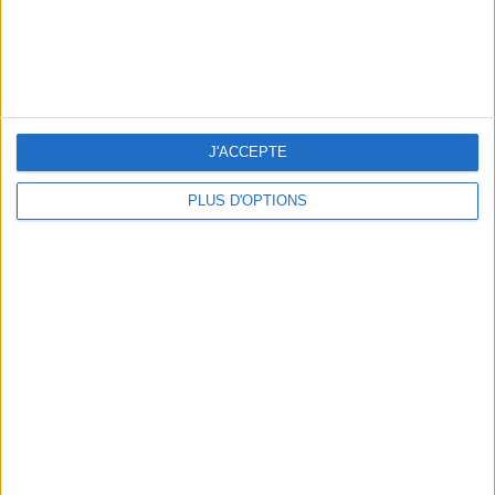
THE BEST SOUTHERN RESTAURANTS IN PARIS
J'ACCEPTE
PLUS D'OPTIONS
5 SPA GETAWAYS LESS THAN 2 HOURS FROM PARIS