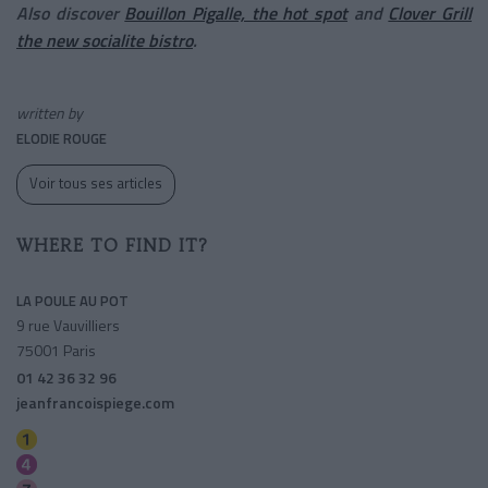
Also discover
Bouillon Pigalle, the hot spot
and
Clover Grill
the new socialite bistro
.
written by
ELODIE ROUGE
Voir tous ses articles
WHERE TO FIND IT?
LA POULE AU POT
9 rue Vauvilliers
75001 Paris
01 42 36 32 96
jeanfrancoispiege.com
Louvre-rivoli
Les Halles