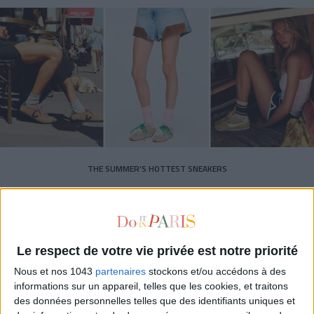
THE SUMMER’S HOTTEST SNEAKERS
Le respect de votre vie privée est notre priorité
Nous et nos 1043
partenaires
stockons et/ou accédons à des
informations sur un appareil, telles que les cookies, et traitons
Subscribe for our newsletter
des données personnelles telles que des identifiants uniques et