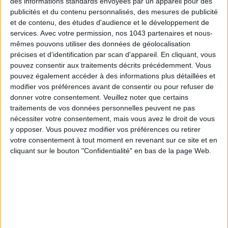
des informations standards envoyées par un appareil pour des
publicités et du contenu personnalisés, des mesures de publicité
et de contenu, des études d'audience et le développement de
THE MOST STYLISH LUGGAGE FOR TRAVELING IN STYLE
services.
Avec votre permission, nos 1043 partenaires et nous-
mêmes pouvons utiliser des données de géolocalisation
précises et d’identification par scan d'appareil. En cliquant, vous
pouvez consentir aux traitements décrits précédemment. Vous
pouvez également accéder à des informations plus détaillées et
modifier vos préférences avant de consentir ou pour refuser de
donner votre consentement.
Veuillez noter que certains
traitements de vos données personnelles peuvent ne pas
nécessiter votre consentement, mais vous avez le droit de vous
y opposer. Vous pouvez modifier vos préférences ou retirer
votre consentement à tout moment en revenant sur ce site et en
cliquant sur le bouton "Confidentialité" en bas de la page Web.
ÉLYSÉE - ÉTOILE: CHIC ADDRESSES TO REMEMBER