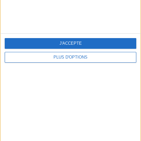
A MUSEUM + A RESTAURANT: THE WINNING COMBO
J'ACCEPTE
PLUS D'OPTIONS
THE BEST COLD DRINKS TO GRAB IN PARIS