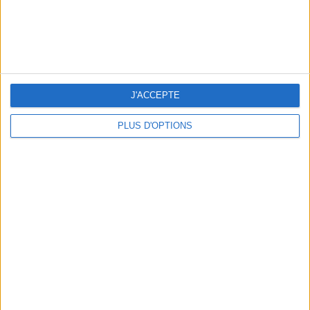
OUR FAVORITE SPOTS FOR A GETAWAY TO DEAUVILLE-TROUVILLE
J'ACCEPTE
PLUS D'OPTIONS
THE HOTTEST NEW STREET FOOD SPOTS IN PARIS