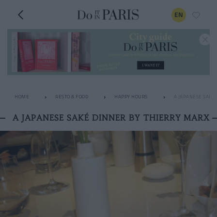
EN
HOME
RESTO & FOOD
HAPPY HOURS
A JAPANESE SAKÉ
A JAPANESE SAKÉ DINNER BY THIERRY MARX