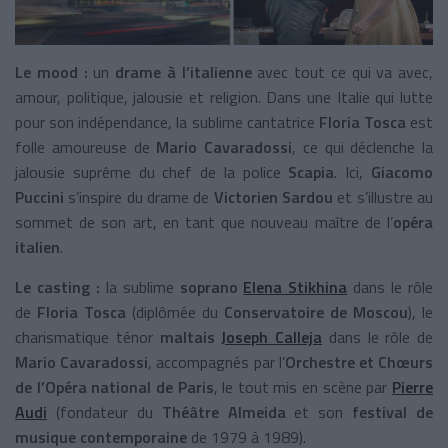
Le mood :
un
drame à l’italienne
avec tout ce qui va avec,
amour, politique, jalousie et religion. Dans une Italie qui lutte
pour son indépendance, la sublime cantatrice
Floria Tosca
est
folle amoureuse de
Mario Cavaradossi
, ce qui déclenche la
jalousie suprême du chef de la police
Scapia
. Ici,
Giacomo
Puccini
s’inspire du drame de
Victorien Sardou
et s’illustre au
sommet de son art, en tant que nouveau maître de l’
opéra
italien
.
Le casting :
la sublime
soprano
Elena Stikhina
dans le rôle
de
Floria Tosca
(diplômée du
Conservatoire de Moscou
), le
charismatique ténor
maltais
Joseph Calleja
dans le rôle de
Mario Cavaradossi
, accompagnés par l’
Orchestre et Chœurs
de l’Opéra national de Paris
, le tout mis en scène par
Pierre
Audi
(fondateur du
Théâtre Almeida
et son
festival de
musique contemporaine
de 1979 à 1989).