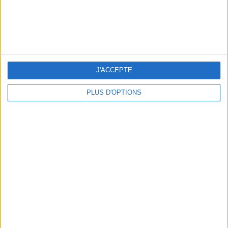
LES SOINS À BOOKER AVANT LES VACANCES
J'ACCEPTE
PLUS D'OPTIONS
10 MAILLOTS DE BAIN CANONS POUR FAIRE SENSATION CET ÉTÉ