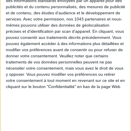
des informations standards envoyées par un appareil pour des
publicités et du contenu personnalisés, des mesures de publicité
et de contenu, des études d'audience et le développement de
services.
Avec votre permission, nos 1043 partenaires et nous-
mêmes pouvons utiliser des données de géolocalisation
précises et d’identification par scan d'appareil. En cliquant, vous
pouvez consentir aux traitements décrits précédemment. Vous
pouvez également accéder à des informations plus détaillées et
TOUT CE QUE VOUS DEVEZ FAIRE À PARIS EN AOÛT
modifier vos préférences avant de consentir ou pour refuser de
donner votre consentement.
Veuillez noter que certains
traitements de vos données personnelles peuvent ne pas
nécessiter votre consentement, mais vous avez le droit de vous
y opposer. Vous pouvez modifier vos préférences ou retirer
votre consentement à tout moment en revenant sur ce site et en
cliquant sur le bouton "Confidentialité" en bas de la page Web.
LES SPF 50 QUI DONNENT ENVIE DE SE TARTINER