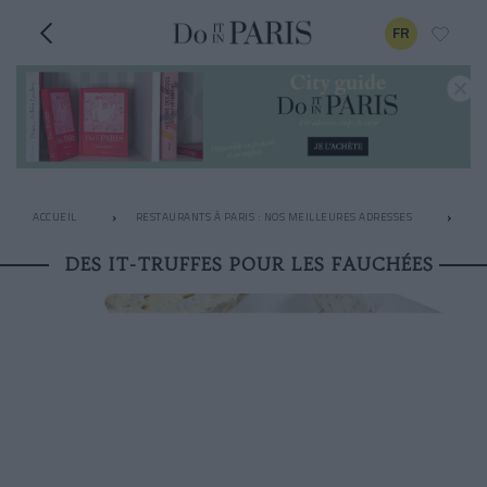
FR
ACCUEIL
RESTAURANTS À PARIS : NOS MEILLEURES ADRESSES
LE
DES IT-TRUFFES POUR LES FAUCHÉES