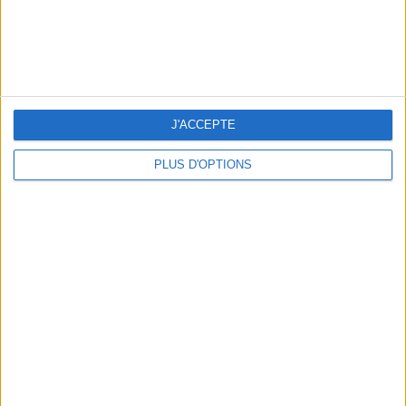
J'ACCEPTE
PLUS D'OPTIONS
5 ESCAPADES AVEC SPA À MOINS DE 2H DE PARIS