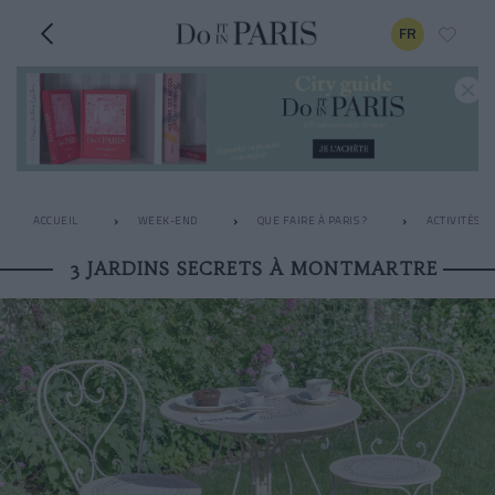
FR
ACCUEIL
WEEK-END
QUE FAIRE À PARIS ?
ACTIVITÉS I
3 JARDINS SECRETS À MONTMARTRE