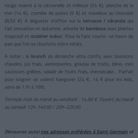
rouge mariné à la citronnelle et mélisse (24 €), planche de la
mer (14 €), crumble de poires (9 €) et moelleux au chocolat
(8,50 €). A déguster d’office sur la
terrasse / véranda
qui
fait sensation en automne, arborée de
bambous
avec plantes
tropicool et
mobilier indus’
. Pour la faire courte : un havre de
paix que l’on se chuchote entre initiés.
A noter : le
brunch
du dimanche ultra comfy avec boissons
chaudes, jus frais, viennoiseries, gravlax de truite, blinis, mini
saucisses grillées, salade de fruits frais, cheesecake… Parfait
pour soigner un violent hangover (24 €, 14 € pour les kids,
servi de 11h à 16h).
Formule midi du mardi au vendredi : 14,90 €. Ouvert du mardi
au samedi 12h-14h30 / 20h-22h30.
Découvrez aussi
nos adresses préférées à Saint-Germain
et