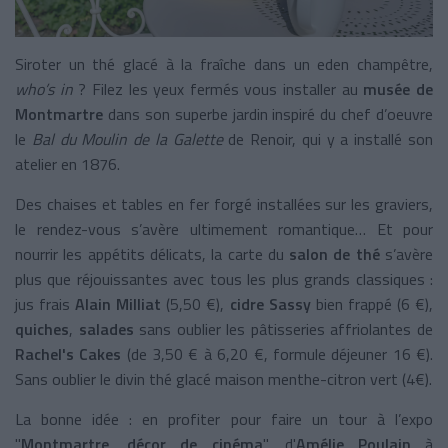
Siroter un thé glacé à la fraîche dans un eden champêtre,
who’s in
? Filez les yeux fermés vous installer au
musée de
Montmartre
dans son superbe jardin inspiré du chef d’oeuvre
le
Bal du Moulin de la Galette
de Renoir, qui y a installé son
atelier en 1876.
Des chaises et tables en fer forgé installées sur les graviers,
le rendez-vous s’avère ultimement romantique… Et pour
nourrir les appétits délicats, la carte du
salon de thé
s’avère
plus que réjouissantes avec tous les plus grands classiques :
jus frais
Alain Milliat
(5,50 €),
cidre Sassy
bien frappé (6 €),
quiches
,
salades
sans oublier les pâtisseries affriolantes de
Rachel's Cakes
(de 3,50 € à 6,20 €, formule déjeuner 16 €).
Sans oublier le divin thé glacé maison menthe-citron vert (4€).
La bonne idée : en profiter pour faire un tour à l’expo
"
Montmartre, décor de cinéma
", d'
Amélie Poulain
à