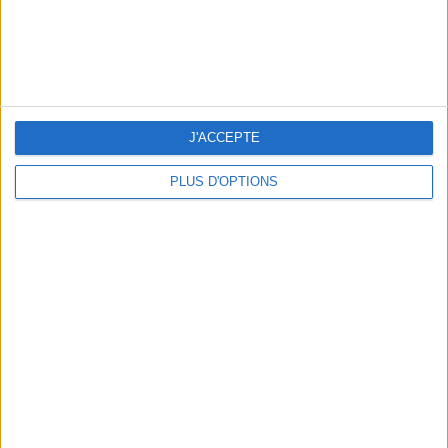
5 EXPÉRIENCES FUN À RÉSERVER EN AOÛT À PARIS
J'ACCEPTE
PLUS D'OPTIONS
3 SUBLIMES TERRASSES OUVERTES TOUT LE MOIS D’AOÛT