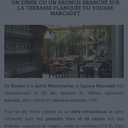
UN DÎNER OU UN BRUNCH BRANCHÉ SUR
LA TERRASSE PLANQUÉE DU SQUARE
MARCADET
De
Barbès
à la
butte Montmartre
, le
Square Marcadet
est
véritablement le QG des hipsters du 18ème. Opération
burrata
, plats comfy et
terrasse
planquée : ON.
Pour un déj’ entre copines ou un
date romantique
, la carte
mitonnée avec des
produits frais et de saison
est une
embellie : carpaccio de maigre, oxalis et combawa (10 €), thon