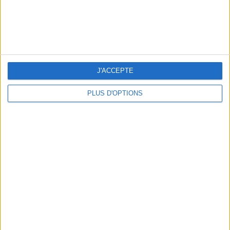
J'ACCEPTE
NOS ADRESSES CHOUCHOUTES POUR UNE VIRÉE À DEAUVILLE-TROUVILLE
PLUS D'OPTIONS
LES NOUVEAUX Q.G. STREET FOOD QUI FONT SALIVER PARIS