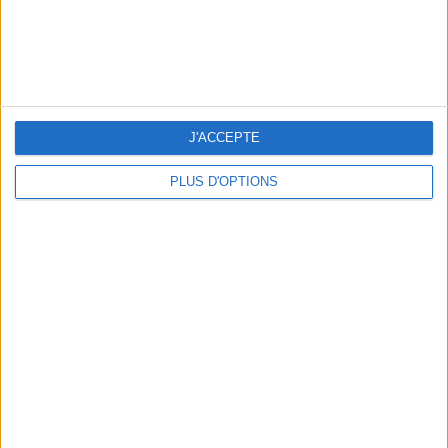
J'ACCEPTE
NOS ADRESSES CHOUCHOUTES POUR UNE VIRÉE À DEAUVILLE-TROUVILLE
PLUS D'OPTIONS
LES NOUVEAUX Q.G. STREET FOOD QUI FONT SALIVER PARIS