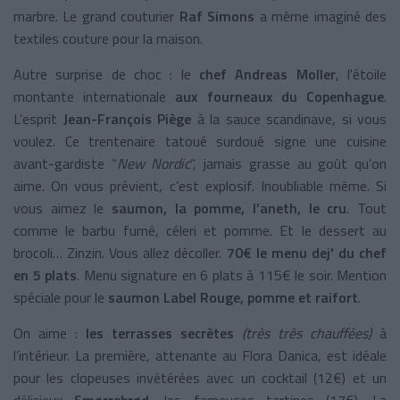
marbre. Le grand couturier
Raf Simons
a même imaginé des
textiles couture pour la maison.
Autre surprise de choc : le
chef Andreas Moller
, l'étoile
montante internationale
aux fourneaux du Copenhague
.
L’esprit
Jean-François Piège
à la sauce scandinave, si vous
voulez. Ce trentenaire tatoué surdoué signe une cuisine
avant-gardiste “
New Nordic
”, jamais grasse au goût qu’on
aime. On vous prévient, c’est explosif. Inoubliable même. Si
vous aimez le
saumon, la pomme, l’aneth, le cru
. Tout
comme le barbu fumé, céleri et pomme. Et le dessert au
brocoli… Zinzin. Vous allez décoller.
70€ le menu dej' du chef
en 5 plats
. Menu signature en 6 plats à 115€ le soir. Mention
spéciale pour le
saumon Label Rouge, pomme et raifort
.
On aime :
les terrasses secrètes
(très très chauffées)
à
l’intérieur. La première, attenante au Flora Danica, est idéale
pour les clopeuses invétérées avec un cocktail (12€) et un
délicieux
Smørrebrød
, les fameuses tartines (17€). La