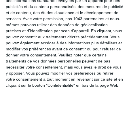
des informations standards envoyées par un appareil pour des
publicités et du contenu personnalisés, des mesures de publicité
et de contenu, des études d'audience et le développement de
services.
Avec votre permission, nos 1043 partenaires et nous-
mêmes pouvons utiliser des données de géolocalisation
précises et d’identification par scan d'appareil. En cliquant, vous
pouvez consentir aux traitements décrits précédemment. Vous
pouvez également accéder à des informations plus détaillées et
ADOPT PARFUMS RÉVOLUTIONNE LA PARFUMERIE MADE IN FRANCE À PETIT PRIX
modifier vos préférences avant de consentir ou pour refuser de
donner votre consentement.
Veuillez noter que certains
traitements de vos données personnelles peuvent ne pas
nécessiter votre consentement, mais vous avez le droit de vous
y opposer. Vous pouvez modifier vos préférences ou retirer
votre consentement à tout moment en revenant sur ce site et en
cliquant sur le bouton "Confidentialité" en bas de la page Web.
TOUT CE QUE VOUS DEVEZ FAIRE À PARIS EN AOÛT