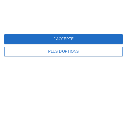
NOS ADRESSES CHOUCHOUTES POUR UNE VIRÉE À DEAUVILLE-TROUVILLE
J'ACCEPTE
PLUS D'OPTIONS
LES NOUVEAUX Q.G. STREET FOOD QUI FONT SALIVER PARIS