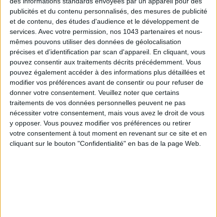
des informations standards envoyées par un appareil pour des
publicités et du contenu personnalisés, des mesures de publicité
et de contenu, des études d'audience et le développement de
LES SPF 50 QUI DONNENT ENVIE DE SE TARTINER
services.
Avec votre permission, nos 1043 partenaires et nous-
mêmes pouvons utiliser des données de géolocalisation
précises et d’identification par scan d'appareil. En cliquant, vous
pouvez consentir aux traitements décrits précédemment. Vous
pouvez également accéder à des informations plus détaillées et
modifier vos préférences avant de consentir ou pour refuser de
donner votre consentement.
Veuillez noter que certains
traitements de vos données personnelles peuvent ne pas
nécessiter votre consentement, mais vous avez le droit de vous
y opposer. Vous pouvez modifier vos préférences ou retirer
votre consentement à tout moment en revenant sur ce site et en
cliquant sur le bouton "Confidentialité" en bas de la page Web.
LES MEILLEURS HÔTELS POUR UN WEEK-END SPA ET GASTRONOMIE