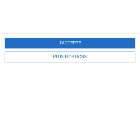
J'ACCEPTE
PLUS D'OPTIONS
LES NOUVEAUX Q.G. STREET FOOD QUI FONT SALIVER PARIS