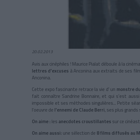
20.02.2013
Avis aux cinéphiles ! Maurice Pialat déboule à la cin
lettres d'excuses
à Anconina aux extraits de ses fi
Anconina.
Cette expo fascinante retrace la vie d' un
monstre du
fait connaître Sandrine Bonnaire, et qui s'est auss
impossible et ses méthodes singulières... Petite séa
l'oeuvre de
l'ennemi de Claude Berri
, ses plus grands 
On aime :
les
anecdotes croustillantes
sur ce cinéas
On aime aussi:
une sélection de
8 films diffusés au 