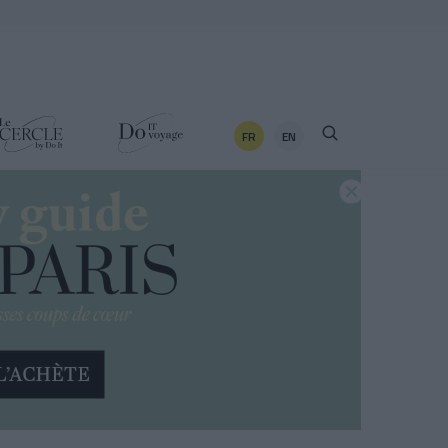
FR
EN