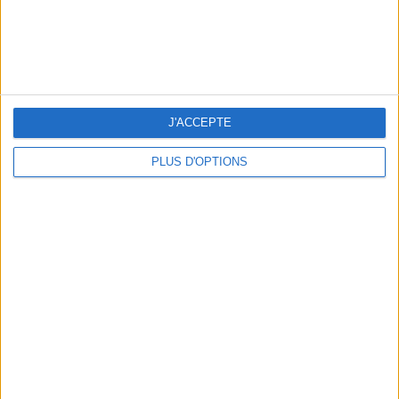
J'ACCEPTE
PLUS D'OPTIONS
LES EXPOS À RATTRAPER À TOUT PRIX CET ÉTÉ