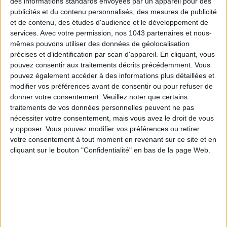
des informations standards envoyées par un appareil pour des
publicités et du contenu personnalisés, des mesures de publicité
et de contenu, des études d'audience et le développement de
services.
Avec votre permission, nos 1043 partenaires et nous-
L’heure est venue de siffler une bonne salade au soleil sur la
mêmes pouvons utiliser des données de géolocalisation
terrasse bleue de
La Fontaine de Belleville
. Pour papoter à
précises et d’identification par scan d'appareil. En cliquant, vous
l’aise avec ses collègues à la sortie d’une réunion et observer
pouvez consentir aux traitements décrits précédemment. Vous
les passants famous, on glisse dans cette sublime robe
pouvez également accéder à des informations plus détaillées et
courte
IRO
au décolleté séduisant.
modifier vos préférences avant de consentir ou pour refuser de
donner votre consentement.
Veuillez noter que certains
Les bons accessoires
: une ceinture blanche pour marquer la
traitements de vos données personnelles peuvent ne pas
taille et une paire de lunettes pour jouer la star.
nécessiter votre consentement, mais vous avez le droit de vous
y opposer. Vous pouvez modifier vos préférences ou retirer
votre consentement à tout moment en revenant sur ce site et en
cliquant sur le bouton "Confidentialité" en bas de la page Web.
485 € - JE L’ACHÈTE
POUR SIROTER UN COCKTAIL AU FUMOIR