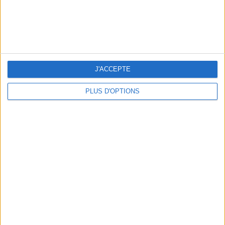
LES CADEAUX DÉLICIEUSEMENT SNOBS À RAPPORTER DE PARIS
J'ACCEPTE
PLUS D'OPTIONS
LES MEILLEURS APÉROS LES PIEDS DANS L’EAU