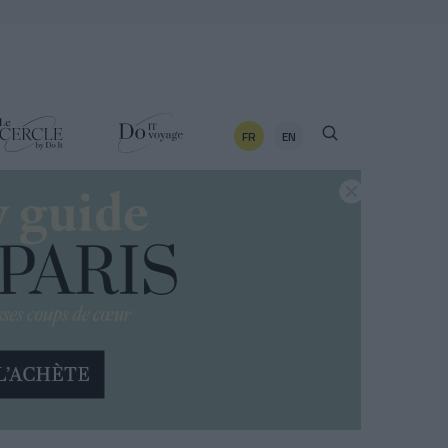
FR
EN