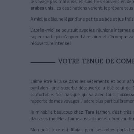
Je voyage pas mal aussi et suis très souvent en dé
arabes unis,
les destinations varient. Je prépare tous
A midi, je déjeune léger d’une petite salade et jus frai
L'après-midi se poursuit avec les réunions internes et
super coach qui m'apprend à respirer et décompresse
réouverture intense !
VOTRE TENUE DE COMB
J'aime être à l'aise dans les vêtements et pour aff
pantalon- une superbe découverte a été celui de
confortable. Noir basique qui va avec tout. J’
accesso
rapporte de mes voyages. J'adore plus particulièrement
Je m'habille beaucoup chez
Tara Jarmon
, c'est très 
dans ses modèles. J'aime aussi chiner et découvrir de
Mon petit luxe est
Alaia
... pour ses robes parfait