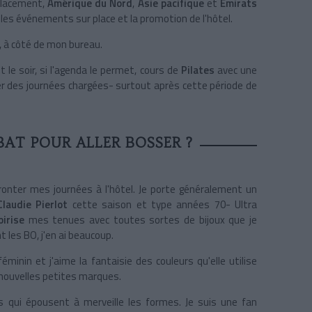
placement,
Amérique du Nord
,
Asie pacifique
et
Émirats
 les événements sur place et la promotion de l'hôtel.
s, à côté de mon bureau.
 le soir, si l'agenda le permet, cours de
Pilates
avec une
r des journées chargées- surtout après cette période de
AT POUR ALLER BOSSER ?
ronter mes journées à l'hôtel. Je porte généralement un
Claudie Pierlot
cette saison et type années 70- Ultra
irise
mes tenues avec toutes sortes de bijoux que je
 les BO, j'en ai beaucoup.
féminin et j'aime la fantaisie des couleurs qu'elle utilise
 nouvelles petites marques.
es qui épousent à merveille les formes. Je suis une fan