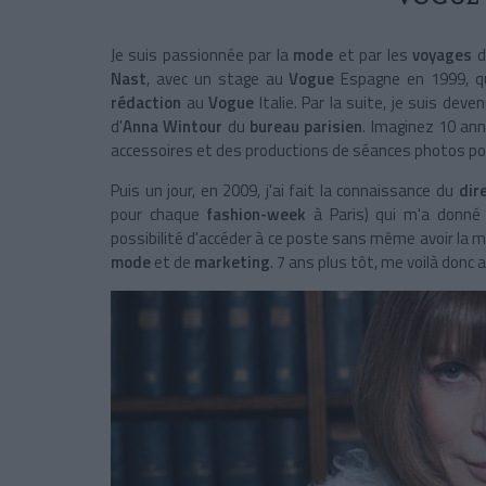
Je suis passionnée par la
mode
et par les
voyages
d
Nast
, avec un stage au
Vogue
Espagne en 1999, qu
rédaction
au
Vogue
Italie. Par la suite, je suis dev
d'
Anna Wintour
du
bureau parisien
. Imaginez 10 an
accessoires et des productions de séances photos pou
Puis un jour, en 2009, j'ai fait la connaissance du
dir
pour chaque
fashion-week
à Paris) qui m'a donné 
possibilité d'accéder à ce poste sans même avoir la m
mode
et de
marketing
. 7 ans plus tôt, me voilà donc 