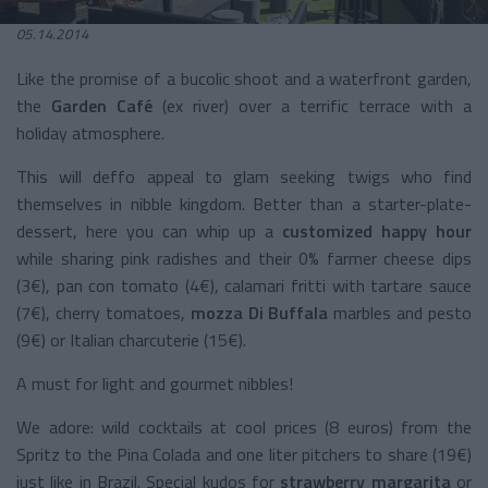
05.14.2014
Like the promise of a bucolic shoot and a waterfront garden,
the
Garden Café
(ex river) over a terrific terrace with a
holiday atmosphere.
This will deffo appeal to glam seeking twigs who find
themselves in nibble kingdom. Better than a starter-plate-
dessert, here you can whip up a
customized happy hour
while sharing pink radishes and their 0% farmer cheese dips
(3€), pan con tomato (4€), calamari fritti with tartare sauce
(7€), cherry tomatoes,
mozza Di Buffala
marbles and pesto
(9€) or Italian charcuterie (15€).
A must for light and gourmet nibbles!
We adore: wild cocktails at cool prices (8 euros) from the
Spritz to the Pina Colada and one liter pitchers to share (19€)
just like in Brazil. Special kudos for
strawberry margarita
or