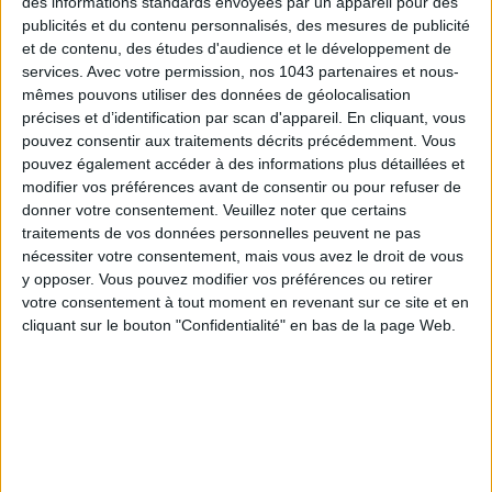
des informations standards envoyées par un appareil pour des
publicités et du contenu personnalisés, des mesures de publicité
et de contenu, des études d'audience et le développement de
services.
Avec votre permission, nos 1043 partenaires et nous-
15 IDEAS FOR ENJOYING AUGUST IN PARIS
mêmes pouvons utiliser des données de géolocalisation
précises et d’identification par scan d'appareil. En cliquant, vous
pouvez consentir aux traitements décrits précédemment. Vous
pouvez également accéder à des informations plus détaillées et
modifier vos préférences avant de consentir ou pour refuser de
donner votre consentement.
Veuillez noter que certains
traitements de vos données personnelles peuvent ne pas
nécessiter votre consentement, mais vous avez le droit de vous
y opposer. Vous pouvez modifier vos préférences ou retirer
votre consentement à tout moment en revenant sur ce site et en
cliquant sur le bouton "Confidentialité" en bas de la page Web.
SPF 50 SUNSCREENS YOU'LL ACTUALLY WANT TO SLATHER ON