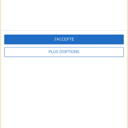
OUR FAVORITE SPOTS FOR A GETAWAY TO DEAUVILLE-TROUVILLE
J'ACCEPTE
PLUS D'OPTIONS
THE HOTTEST NEW STREET FOOD SPOTS IN PARIS