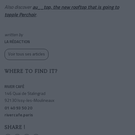
Also discover
au__top, the new rooftop that is going to
topple Perchoir
.
written by
LA RÉDACTION
Voir tous ses articles
WHERE TO FIND IT?
RIVER CAFÉ
146 Quai de Stalingrad
92130 Issy-les-Moulineaux
01 40 93 50 20
rivercafe.paris
SHARE !