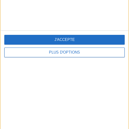
J'ACCEPTE
OUR FAVORITE SPOTS FOR A GETAWAY TO DEAUVILLE-TROUVILLE
PLUS D'OPTIONS
THE HOTTEST NEW STREET FOOD SPOTS IN PARIS