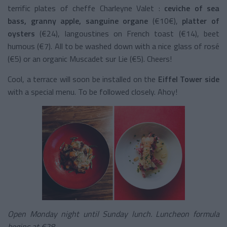
terrific plates of cheffe Charleyne Valet :
ceviche of sea
bass, granny apple, sanguine organe
(€10€),
platter of
oysters
(€24), langoustines on French toast (€14), beet
humous (€7). All to be washed down with a nice glass of rosé
(€5) or an organic Muscadet sur Lie (€5). Cheers!
Cool, a terrace will soon be installed on the
Eiffel Tower side
with a special menu. To be followed closely. Ahoy!
Open Monday night until Sunday lunch. Luncheon formula
begins at €28 .