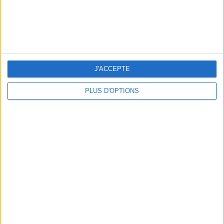
5 SPA GETAWAYS LESS THAN 2 HOURS FROM PARIS
J'ACCEPTE
PLUS D'OPTIONS
OUR FAVORITE SPOTS FOR A GETAWAY TO DEAUVILLE-TROUVILLE