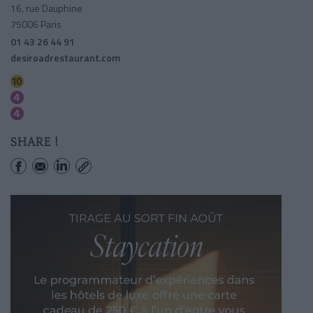
16, rue Dauphine
75006 Paris
01 43 26 44 91
desiroadrestaurant.com
Odeon
Saint-michel
Odeon
SHARE !