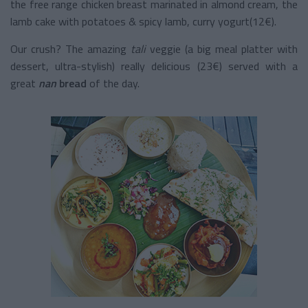
the free range chicken breast marinated in almond cream, the
lamb cake with potatoes & spicy lamb, curry yogurt(12€).
Our crush? The amazing
tali
veggie (a big meal platter with
dessert, ultra-stylish) really delicious (23€) served with a
great
nan
bread
of the day.