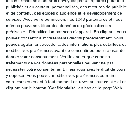
des informations standards envoyées par un appareil pour des
publicités et du contenu personnalisés, des mesures de publicité
ADOPT PARFUMS IS REVOLUTIONIZING AFFORDABLE MADE-IN-FRANCE
et de contenu, des études d'audience et le développement de
FRAGRANCES
services.
Avec votre permission, nos 1043 partenaires et nous-
mêmes pouvons utiliser des données de géolocalisation
précises et d’identification par scan d'appareil. En cliquant, vous
pouvez consentir aux traitements décrits précédemment. Vous
pouvez également accéder à des informations plus détaillées et
modifier vos préférences avant de consentir ou pour refuser de
donner votre consentement.
Veuillez noter que certains
traitements de vos données personnelles peuvent ne pas
nécessiter votre consentement, mais vous avez le droit de vous
y opposer. Vous pouvez modifier vos préférences ou retirer
votre consentement à tout moment en revenant sur ce site et en
cliquant sur le bouton "Confidentialité" en bas de la page Web.
15 IDEAS FOR ENJOYING AUGUST IN PARIS