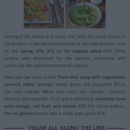
Amongst the dishes
à la carte
, one finds the must-haves of
the group in a special version devoid of any animal trace, such
as the
spring rolls
(€9) ou the
papaya salad
(€9). Other
recipes were developed for the address, concerned with
satisfying the nutritional needs of vegans.
Here you can enjoy a wild
Thom Kha soup with vegetables,
coconut milke
, galanga, lemon grass and bergamot (€12),
the very popular Mikati (red curry, rice noodles, coconut,
peanuts and coriandre, €12) and a refreshing
smoothie bowl
with mango, red fruit and muesli
(€8). For choco-addicts,
the
no-gluten
banana cake is really quite good (€9).
VEGAN ALL ALONG THE LINE