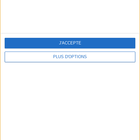
5 SPA GETAWAYS LESS THAN 2 HOURS FROM PARIS
J'ACCEPTE
PLUS D'OPTIONS
OUR FAVORITE SPOTS FOR A GETAWAY TO DEAUVILLE-TROUVILLE