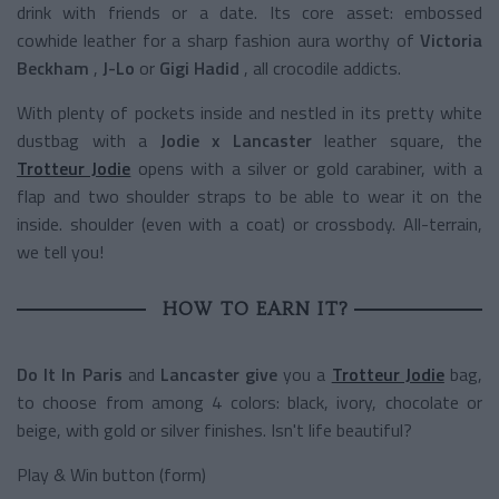
drink with friends or a date. Its core asset: embossed
cowhide leather for a sharp fashion aura worthy of
Victoria
Beckham
,
J-Lo
or
Gigi Hadid
, all crocodile addicts.
With plenty of pockets inside and nestled in its pretty white
dustbag with a
Jodie x Lancaster
leather square, the
Trotteur Jodie
opens with a silver or gold carabiner, with a
flap and two shoulder straps to be able to wear it on the
inside. shoulder (even with a coat) or crossbody. All-terrain,
we tell you!
HOW TO EARN IT?
Do It In Paris
and
Lancaster give
you a
Trotteur Jodie
bag,
to choose from among 4 colors: black, ivory, chocolate or
beige, with gold or silver finishes. Isn't life beautiful?
Play & Win button (form)