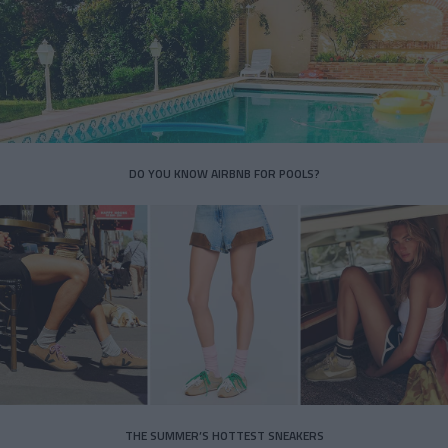
DO YOU KNOW AIRBNB FOR POOLS?
THE SUMMER’S HOTTEST SNEAKERS