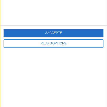
J'ACCEPTE
PLUS D'OPTIONS
THE HOTTEST NEW STREET FOOD SPOTS IN PARIS