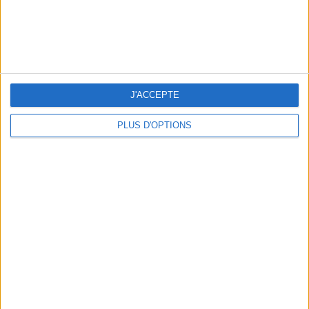
OUR FAVORITE SPOTS FOR A GETAWAY TO DEAUVILLE-TROUVILLE
J'ACCEPTE
PLUS D'OPTIONS
THE HOTTEST NEW STREET FOOD SPOTS IN PARIS