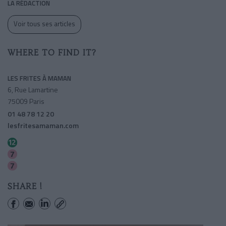
LA RÉDACTION
Voir tous ses articles
WHERE TO FIND IT?
LES FRITES À MAMAN
6, Rue Lamartine
75009 Paris
01 48 78 12 20
lesfritesamaman.com
Notre-dame De Lorette
Le Peletier
Cadet
SHARE !