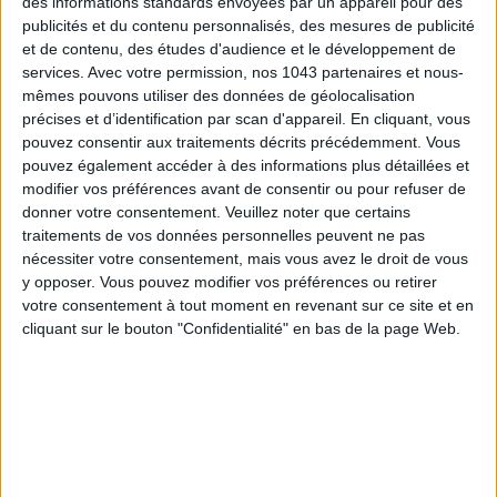
des informations standards envoyées par un appareil pour des
publicités et du contenu personnalisés, des mesures de publicité
15 IDEAS FOR ENJOYING AUGUST IN PARIS
et de contenu, des études d'audience et le développement de
services.
Avec votre permission, nos 1043 partenaires et nous-
mêmes pouvons utiliser des données de géolocalisation
précises et d’identification par scan d'appareil. En cliquant, vous
pouvez consentir aux traitements décrits précédemment. Vous
pouvez également accéder à des informations plus détaillées et
modifier vos préférences avant de consentir ou pour refuser de
donner votre consentement.
Veuillez noter que certains
traitements de vos données personnelles peuvent ne pas
nécessiter votre consentement, mais vous avez le droit de vous
y opposer. Vous pouvez modifier vos préférences ou retirer
votre consentement à tout moment en revenant sur ce site et en
SPF 50 SUNSCREENS YOU'LL ACTUALLY WANT TO SLATHER ON
cliquant sur le bouton "Confidentialité" en bas de la page Web.