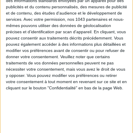
des informations standards envoyées par un appareil pour des
publicités et du contenu personnalisés, des mesures de publicité
ÉLYSÉE - ÉTOILE: CHIC ADDRESSES TO REMEMBER
et de contenu, des études d'audience et le développement de
services.
Avec votre permission, nos 1043 partenaires et nous-
mêmes pouvons utiliser des données de géolocalisation
précises et d’identification par scan d'appareil. En cliquant, vous
pouvez consentir aux traitements décrits précédemment. Vous
pouvez également accéder à des informations plus détaillées et
modifier vos préférences avant de consentir ou pour refuser de
donner votre consentement.
Veuillez noter que certains
traitements de vos données personnelles peuvent ne pas
nécessiter votre consentement, mais vous avez le droit de vous
y opposer. Vous pouvez modifier vos préférences ou retirer
votre consentement à tout moment en revenant sur ce site et en
SUMMER JEWELRY THAT CAPTURES THE SEASON
cliquant sur le bouton "Confidentialité" en bas de la page Web.