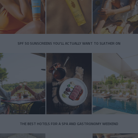
SPF 50 SUNSCREENS YOU'LL ACTUALLY WANT TO SLATHER ON
THE BEST HOTELS FOR A SPA AND GASTRONOMY WEEKEND