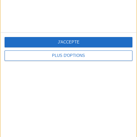
THE BEST COLD DRINKS TO GRAB IN PARIS
J'ACCEPTE
PLUS D'OPTIONS
THE PRETTIEST OUTDOOR POOLS IN PARIS