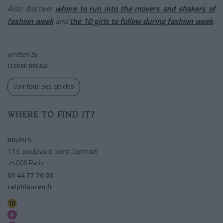
Also discover
where to run into the movers and shakers of
fashion week
and
the 10 girls to follow during fashion week
.
written by
ELODIE ROUGE
Voir tous ses articles
WHERE TO FIND IT?
RALPH'S
173, boulevard Saint-Germain
75006 Paris
01 44 77 76 00
ralphlauren.fr
Mabillon
Saint-germain Des Pres