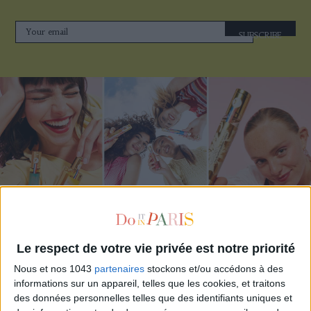
SUBSCRIBE
ADOPT PARFUMS IS REVOLUTIONIZING AFFORDABLE MADE-IN-FRANCE
FRAGRANCES
Le respect de votre vie privée est notre priorité
Nous et nos 1043
partenaires
stockons et/ou accédons à des
informations sur un appareil, telles que les cookies, et traitons
des données personnelles telles que des identifiants uniques et