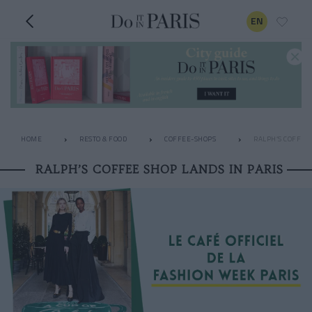
EN
HOME
RESTO & FOOD
COFFEE-SHOPS
RALPH’S COFFEE 
RALPH’S COFFEE SHOP LANDS IN PARIS