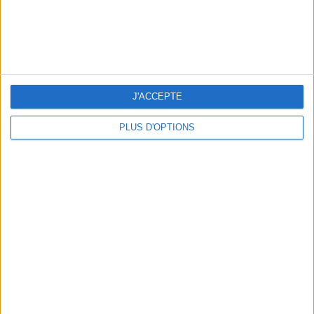
J'ACCEPTE
PLUS D'OPTIONS
OUR FAVORITE SPOTS FOR A GETAWAY TO DEAUVILLE-TROUVILLE