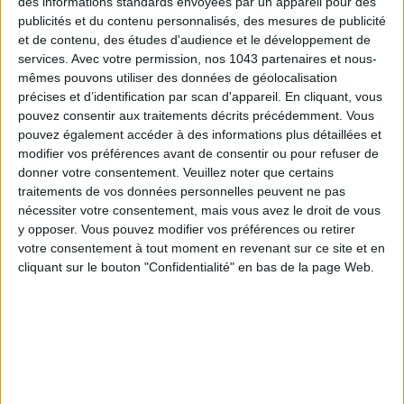
des informations standards envoyées par un appareil pour des
publicités et du contenu personnalisés, des mesures de publicité
et de contenu, des études d'audience et le développement de
services.
Avec votre permission, nos 1043 partenaires et nous-
mêmes pouvons utiliser des données de géolocalisation
précises et d’identification par scan d'appareil. En cliquant, vous
pouvez consentir aux traitements décrits précédemment. Vous
pouvez également accéder à des informations plus détaillées et
15 IDEAS FOR ENJOYING AUGUST IN PARIS
modifier vos préférences avant de consentir ou pour refuser de
donner votre consentement.
Veuillez noter que certains
traitements de vos données personnelles peuvent ne pas
nécessiter votre consentement, mais vous avez le droit de vous
y opposer. Vous pouvez modifier vos préférences ou retirer
votre consentement à tout moment en revenant sur ce site et en
cliquant sur le bouton "Confidentialité" en bas de la page Web.
SPF 50 SUNSCREENS YOU'LL ACTUALLY WANT TO SLATHER ON