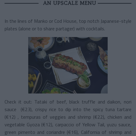
AN UPSCALE MENU
In the lines of Manko or Cod House, top notch Japanese-style
plates (alone or to share partager) with cocktails.
Check it out: Tataki of beef, black truffle and daikon, nori
sauce (€23), crispy rice to dip into the spicy tuna tartare
(€12) , tempuras of veggies and shrimp (€22), chicken and
vegetable Gyoza (€12), carpaccio of Yellow Tail, yuzu sauce,
green pimento and coriandre (€16), California of shrimp and