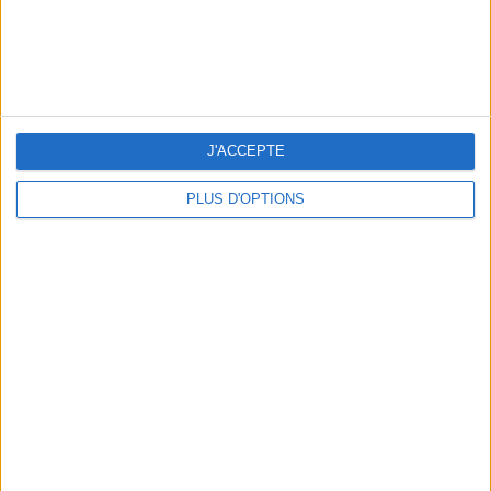
J'ACCEPTE
15 CHIC & UNIQUE PARISIAN GIFTS TO BRING HOME
PLUS D'OPTIONS
WHERE TO HAVE A DRINK BY THE SEINE?