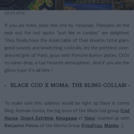
03.07.2019
If you are bobo, pass this one by. However, Parisians on the
look out for hot spots “just like in London” are delighted.
They finally have the Asian table of their dreams: total glam,
good sounds and bewitching cocktails, les the prettiest over-
dressed girls of Paris, guys with Porsche licence plates, CEOs
to name-drop, a tad feverish atmosphere... And if you are the
glitzy type: it’s all here !
BLACK COD X MOMA: THE BLING COLLAB!
To make sure this address would be right up there in terms
bling: Romain Costa, the big boss of the Black Cod group (
Cod
House
,
Orient Extrême
,
Kinugawa
et
Yoko
) teamed up with
Benjamin Patou
of the Moma Group (
FrouFrou
,
Manko
…).