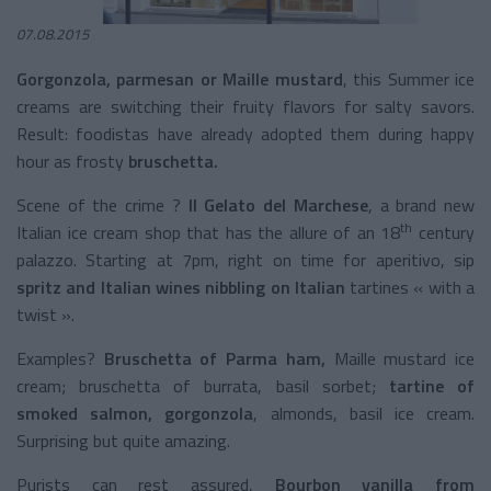
07.08.2015
Gorgonzola, parmesan or Maille mustard
, this Summer ice
creams are switching their fruity flavors for salty savors.
Result: foodistas have already adopted them during happy
hour as frosty
bruschetta.
Scene of the crime ?
Il Gelato del Marchese
, a brand new
th
Italian ice cream shop that has the allure of an 18
century
palazzo. Starting at 7pm, right on time for aperitivo, sip
spritz and Italian wines nibbling on Italian
tartines « with a
twist ».
Examples?
Bruschetta of Parma ham,
Maille mustard ice
cream; bruschetta of burrata, basil sorbet;
tartine of
smoked salmon, gorgonzola
, almonds, basil ice cream.
Surprising but quite amazing.
Purists can rest assured,
Bourbon vanilla from