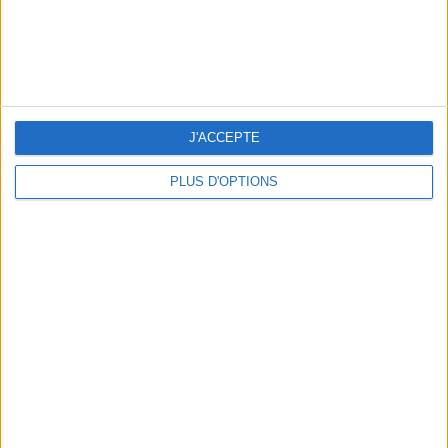
5 SPA GETAWAYS LESS THAN 2 HOURS FROM PARIS
J'ACCEPTE
PLUS D'OPTIONS
OUR FAVORITE SPOTS FOR A GETAWAY TO DEAUVILLE-TROUVILLE