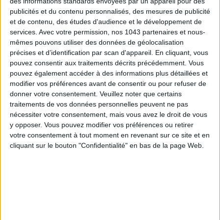
des informations standards envoyées par un appareil pour des
publicités et du contenu personnalisés, des mesures de publicité
et de contenu, des études d'audience et le développement de
ADOPT PARFUMS IS REVOLUTIONIZING AFFORDABLE MADE-IN-FRANCE
services.
Avec votre permission, nos 1043 partenaires et nous-
FRAGRANCES
mêmes pouvons utiliser des données de géolocalisation
précises et d’identification par scan d'appareil. En cliquant, vous
pouvez consentir aux traitements décrits précédemment. Vous
pouvez également accéder à des informations plus détaillées et
modifier vos préférences avant de consentir ou pour refuser de
donner votre consentement.
Veuillez noter que certains
traitements de vos données personnelles peuvent ne pas
nécessiter votre consentement, mais vous avez le droit de vous
y opposer. Vous pouvez modifier vos préférences ou retirer
votre consentement à tout moment en revenant sur ce site et en
cliquant sur le bouton "Confidentialité" en bas de la page Web.
15 IDEAS FOR ENJOYING AUGUST IN PARIS