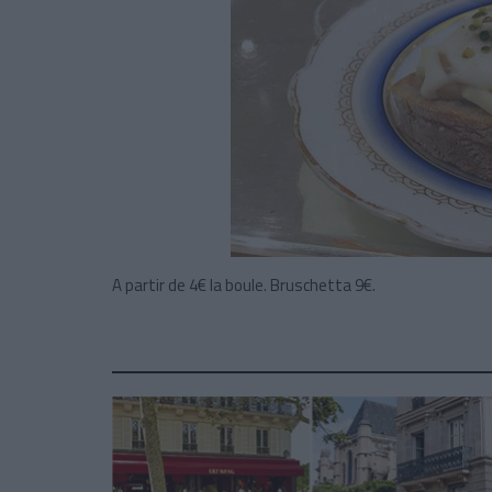
A partir de 4€ la boule. Bruschetta 9€.