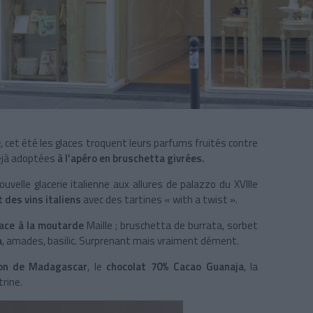
e
, cet été les glaces troquent leurs parfums fruités contre
déjà adoptées
à l’apéro en bruschetta givrées.
ouvelle glacerie italienne aux allures de palazzo du XVIIIe
t des vins italiens
avec des tartines « with a twist ».
ace à la moutarde
Maille ; bruschetta de burrata, sorbet
a
, amades, basilic. Surprenant mais vraiment dément.
bon de Madagascar
, le
chocolat 70% Cacao Guanaja
, la
trine.