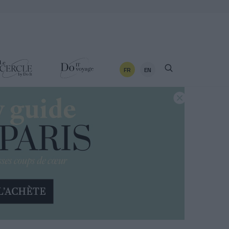
FR
EN