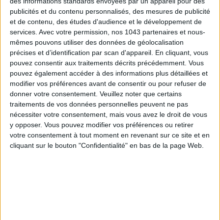
des informations standards envoyées par un appareil pour des
publicités et du contenu personnalisés, des mesures de publicité
ÉLYSÉE - ÉTOILE: CHIC ADDRESSES TO REMEMBER
et de contenu, des études d'audience et le développement de
services.
Avec votre permission, nos 1043 partenaires et nous-
mêmes pouvons utiliser des données de géolocalisation
précises et d’identification par scan d'appareil. En cliquant, vous
pouvez consentir aux traitements décrits précédemment. Vous
pouvez également accéder à des informations plus détaillées et
modifier vos préférences avant de consentir ou pour refuser de
donner votre consentement.
Veuillez noter que certains
traitements de vos données personnelles peuvent ne pas
nécessiter votre consentement, mais vous avez le droit de vous
y opposer. Vous pouvez modifier vos préférences ou retirer
votre consentement à tout moment en revenant sur ce site et en
SUMMER JEWELRY THAT CAPTURES THE SEASON
cliquant sur le bouton "Confidentialité" en bas de la page Web.