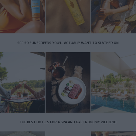
SPF 50 SUNSCREENS YOU'LL ACTUALLY WANT TO SLATHER ON
THE BEST HOTELS FOR A SPA AND GASTRONOMY WEEKEND