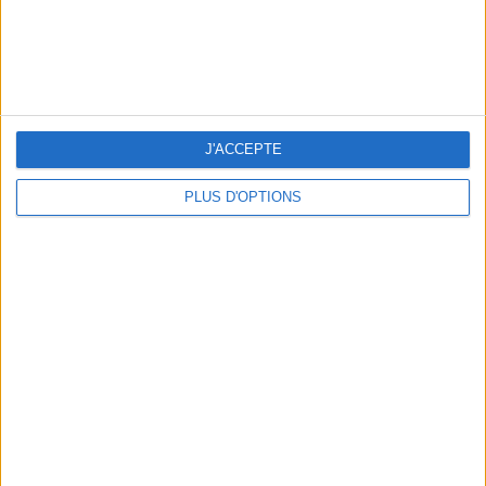
THE BEST COLD DRINKS TO GRAB IN PARIS
J'ACCEPTE
PLUS D'OPTIONS
THE PRETTIEST OUTDOOR POOLS IN PARIS