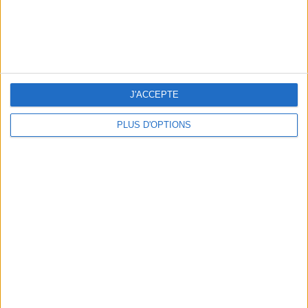
5 ESCAPADES AVEC SPA À MOINS DE 2H DE PARIS
J'ACCEPTE
PLUS D'OPTIONS
NOS ADRESSES CHOUCHOUTES POUR UNE VIRÉE À DEAUVILLE-TROUVILLE