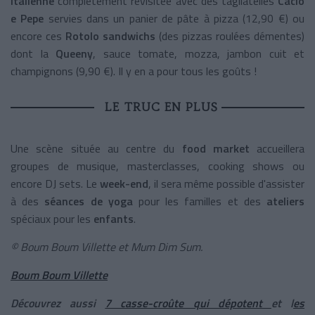
Italienne
complètement revisitée avec des tagliatelles
Cacio
e Pepe
servies dans un panier de pâte à pizza (12,90 €) ou
encore ces
Rotolo sandwichs
(des pizzas roulées démentes)
dont la
Queeny
, sauce tomate, mozza, jambon cuit et
champignons (9,90 €). Il y en a pour tous les goûts !
LE TRUC EN PLUS
Une scène située au centre du
food market
accueillera
groupes de musique, masterclasses, cooking shows ou
encore DJ sets. Le
week-end
, il sera même possible d'assister
à des
séances de yoga
pour les familles et des
ateliers
spéciaux pour les
enfants
.
© Boum Boum Villette et Mum Dim Sum.
Boum Boum Villette
Découvrez aussi
7 casse-croûte qui dépotent
et l
es