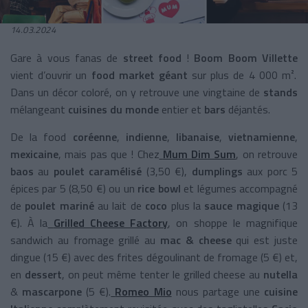
14.03.2024
Gare à vous fanas de
street food
!
Boom Boom Villette
vient d’ouvrir un
food market géant
sur plus de 4 000 m².
Dans un décor coloré, on y retrouve une vingtaine de
stands
mélangeant
cuisines du monde
entier et
bars
déjantés.
De la food
coréenne
,
indienne
,
libanaise
,
vietnamienne
,
mexicaine
, mais pas que ! Chez
Mum Dim Sum
, on retrouve
baos
au
poulet caramélisé
(3,50 €),
dumplings
aux porc 5
épices par 5 (8,50 €) ou un
rice bowl
et légumes accompagné
de
poulet mariné
au lait de
coco
plus la
sauce magique
(13
€). À la
Grilled Cheese Factory
, on shoppe le magnifique
sandwich au fromage grillé au
mac & cheese
qui est juste
dingue (15 €) avec des frites dégoulinant de fromage (5 €) et,
en
dessert
, on peut même tenter le grilled cheese au
nutella
&
mascarpone
(5 €).
Romeo Mio
nous partage une
cuisine