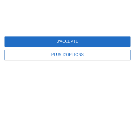
J'ACCEPTE
PLUS D'OPTIONS
LES MEILLEURS APÉROS LES PIEDS DANS L’EAU