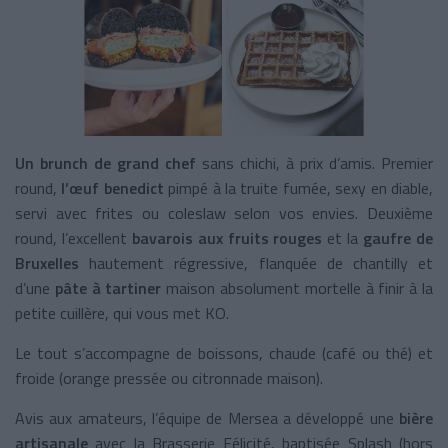
Un brunch de grand chef
sans chichi, à prix d’amis. Premier
round,
l’œuf benedict
pimpé à la truite fumée, sexy en diable,
servi avec frites ou coleslaw selon vos envies. Deuxième
round, l’excellent
bavarois aux fruits rouges
et la
gaufre de
Bruxelles
hautement régressive, flanquée de chantilly et
d’une
pâte à tartiner
maison absolument mortelle à finir à la
petite cuillère, qui vous met KO.
Le tout s’accompagne de boissons, chaude (café ou thé) et
froide (orange pressée ou citronnade maison).
Avis aux amateurs, l’équipe de Mersea a développé une
bière
artisanale
avec la Brasserie Félicité, baptisée Splash (hors