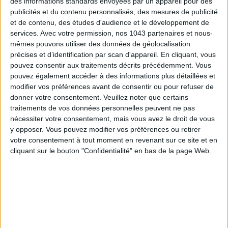
des informations standards envoyées par un appareil pour des
publicités et du contenu personnalisés, des mesures de publicité
et de contenu, des études d'audience et le développement de
services.
Avec votre permission, nos 1043 partenaires et nous-
Inscrivez-vous à notre newsletter
mêmes pouvons utiliser des données de géolocalisation
précises et d’identification par scan d'appareil. En cliquant, vous
pouvez consentir aux traitements décrits précédemment. Vous
S'INSCRIRE
pouvez également accéder à des informations plus détaillées et
modifier vos préférences avant de consentir ou pour refuser de
donner votre consentement.
Veuillez noter que certains
traitements de vos données personnelles peuvent ne pas
nécessiter votre consentement, mais vous avez le droit de vous
y opposer. Vous pouvez modifier vos préférences ou retirer
votre consentement à tout moment en revenant sur ce site et en
cliquant sur le bouton "Confidentialité" en bas de la page Web.
ADOPT PARFUMS RÉVOLUTIONNE LA PARFUMERIE MADE IN FRANCE À PETIT PRIX