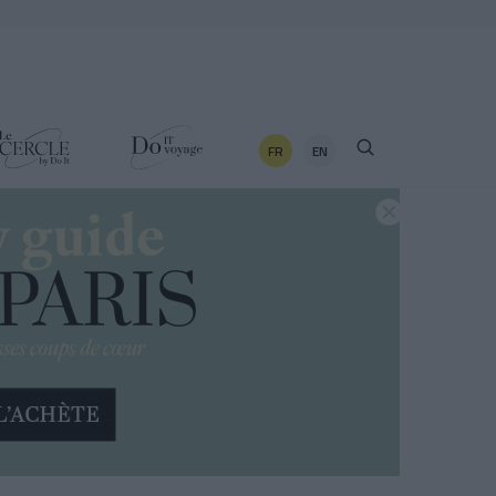
FR
EN