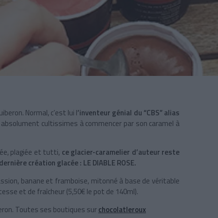
beron. Normal, c’est lui l
’inventeur génial du “CBS” alias
t absolument cultissimes à commencer par son caramel à
ée, plagiée et tutti,
ce glacier-caramelier d’auteur reste
dernière création glacée : LE DIABLE ROSE.
 passion, banane et framboise, mitonné à base de véritable
tesse et de fraîcheur (5,50€ le pot de 140ml).
iberon. Toutes ses boutiques sur
chocolatleroux