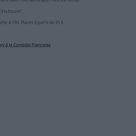
à la bourre”.
he à 15h. Places à partir de 35 €.
tory à la Comédie Française
.