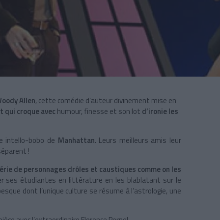
Woody Allen
, cette comédie d’auteur divinement mise en
nt
qui croque avec
humour, finesse et son lot
d’
ironie les
.
e intello-bobo de
Manhattan
. Leurs meilleurs amis leur
séparent !
érie de personnages drôles et caustiques comme on les
er ses étudiantes en littérature en les blablatant sur le
esque dont l’unique culture se résume à l’astrologie, une
pièce avec l’extraordinaire Florence Pernel.