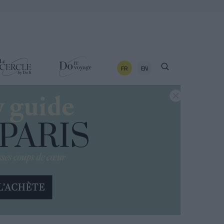
FR
EN