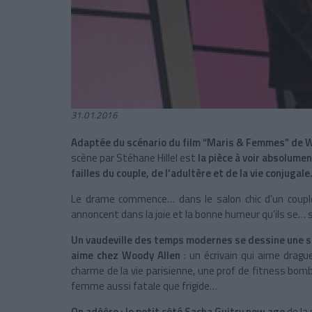
31.01.2016
Adaptée du scénario du film “Maris & Femmes” de 
scène par Stéhane Hillel est
la pièce à voir absolume
failles du couple, de l’adultère et de la vie conjugale
Le drame commence… dans le salon chic d’un coupl
annoncent dans la joie et la bonne humeur qu’ils se… 
Un vaudeville des temps modernes se dessine une s
aime chez Woody Allen
: un écrivain qui aime dragu
charme de la vie parisienne, une prof de fitness bomb
femme aussi fatale que frigide…
On adôôre : le petit côté Sacha Guitry new age
de la 