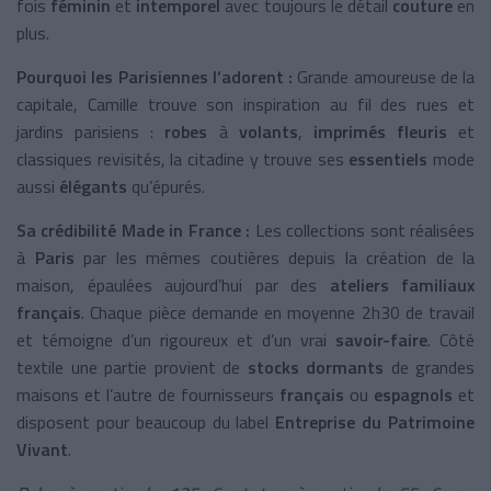
fois
féminin
et
intemporel
avec toujours le détail
couture
en
plus.
Pourquoi les Parisiennes l’adorent :
Grande amoureuse de la
capitale, Camille trouve son inspiration au fil des rues et
jardins parisiens :
robes
à
volants
,
imprimés
fleuris
et
classiques revisités, la citadine y trouve ses
essentiels
mode
aussi
élégants
qu’épurés.
Sa crédibilité Made in France :
Les collections sont réalisées
à
Paris
par les mêmes coutières depuis la création de la
maison, épaulées aujourd’hui par des
ateliers familiaux
français
. Chaque pièce demande en moyenne 2h30 de travail
et témoigne d’un rigoureux et d’un vrai
savoir-faire
. Côté
textile une partie provient de
stocks dormants
de grandes
maisons et l’autre de fournisseurs
français
ou
espagnols
et
disposent pour beaucoup du label
Entreprise du Patrimoine
Vivant
.