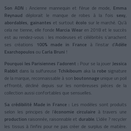
Son ADN :
Ancienne mannequin et férue de mode,
Emma
Reynaud
déplorait le manque de robes à la fois
sexy
,
abordables
,
gainantes
et surtout
écolo
sur le marché. Qu’à
cela ne tienne, elle fonde
Marcia Wear
en 2018 et le succès
est au rendez-vous : les modeuses et célébrités s’arrachent
ses créations
100% made in France
à l’instar
d’
Adèle
Exarchopoulos
ou
Carla Bruni
!
Pourquoi les Parisiennes l’adorent :
Pour se la jouer
Jessica
Rabbit
dans la sulfureuse
Tchikiboum
aka la
robe
signature
de la marque, reconnaissable à son
boutonnage
unique un poil
effronté,
décliné depuis sur les nombreuses pièces de la
collection aussi confortables que sensuelles.
Sa crédibilité Made in France :
Les modèles sont produits
selon les principes de l’
économie circulaire
à travers une
production
raisonnée, raisonnable et
durable
. L’idée ? recycler
les tissus à l'infini pour ne pas créer de surplus de matière.