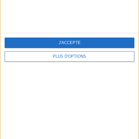
ADOPT PARFUMS RÉVOLUTIONNE LA PARFUMERIE MADE IN FRANCE À PETIT PRIX
J'ACCEPTE
PLUS D'OPTIONS
TOUT CE QUE VOUS DEVEZ FAIRE À PARIS EN AOÛT