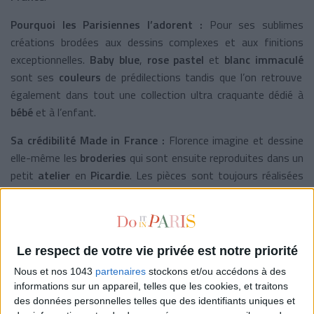
Pourquoi les Parisiennes l’adorent :
Pour ses sublimes
créations brodées aux dessins complexes et aux finitions
exceptionnelles.
Baby blue
,
rose
pastel
et
blanc
immaculé
sont ses
couleurs
de prédilections tandis que l’on retrouve
également dans tout une collection ultra craquante dédié à
bébé
et à l’enfant.
Sa crédibilité Made in France :
Florence imagine et dessine
elle-même les
broderies
qui sont ensuite reproduites dans un
petit
atelier
en
Picardie
. Les pièces sont toujours réalisées
main dans la main avec les mêmes artisans et fournisseurs
sélectionnés pour leur précision et leur finesse.
Robe à partir de 108 € et blouse à partir de 59,50 € sur
Le respect de votre vie privée est notre priorité
www.floloveparis.com
Nous et nos 1043
partenaires
stockons et/ou accédons à des
informations sur un appareil, telles que les cookies, et traitons
LA LINGERIE BOHÈME DE JOLIES MÔMES
des données personnelles telles que des identifiants uniques et