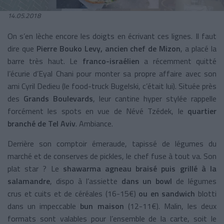
14.05.2018
On s’en lèche encore les doigts en écrivant ces lignes. Il faut
dire que
Pierre Bouko Levy, ancien chef de Mizon
, a placé la
barre très haut. Le
franco-israélien
a récemment quitté
l’écurie d’Eyal Chani pour monter sa propre affaire avec son
ami Cyril Dedieu (le food-truck Bugelski, c’était lui). Située près
des
Grands Boulevards
, leur cantine hyper stylée rappelle
forcément les spots en vue de Névé Tzédek, le
quartier
branché de Tel Aviv
. Ambiance.
Derrière son comptoir émeraude, tapissé de légumes du
marché et de conserves de pickles, le chef fuse à tout va. Son
plat star ? Le
shawarma agneau braisé puis grillé à la
salamandre
, dispo à l’assiette
dans un bowl
de légumes
crus et cuits et de céréales (16-15€)
ou en sandwich
blotti
dans un impeccable
bun maison
(12-11€). Malin, les deux
formats sont valables pour l’ensemble de la carte, soit le