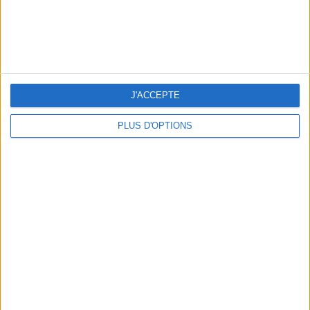
J'ACCEPTE
NOS ADRESSES CHOUCHOUTES POUR UNE VIRÉE À DEAUVILLE-TROUVILLE
PLUS D'OPTIONS
LES NOUVEAUX Q.G. STREET FOOD QUI FONT SALIVER PARIS