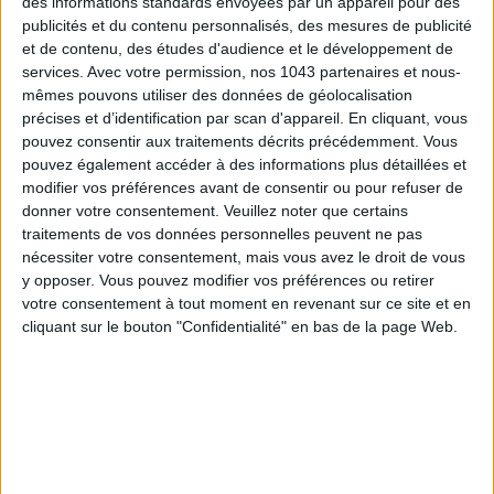
des informations standards envoyées par un appareil pour des
publicités et du contenu personnalisés, des mesures de publicité
et de contenu, des études d'audience et le développement de
services.
Avec votre permission, nos 1043 partenaires et nous-
mêmes pouvons utiliser des données de géolocalisation
précises et d’identification par scan d'appareil. En cliquant, vous
5 BONS ROMANS EN FORMAT POCHE À DÉVORER CET ÉTÉ
pouvez consentir aux traitements décrits précédemment. Vous
pouvez également accéder à des informations plus détaillées et
modifier vos préférences avant de consentir ou pour refuser de
donner votre consentement.
Veuillez noter que certains
traitements de vos données personnelles peuvent ne pas
nécessiter votre consentement, mais vous avez le droit de vous
y opposer. Vous pouvez modifier vos préférences ou retirer
votre consentement à tout moment en revenant sur ce site et en
cliquant sur le bouton "Confidentialité" en bas de la page Web.
LES PLUS BEAUX BAGAGES POUR VOYAGER AVEC STYLE