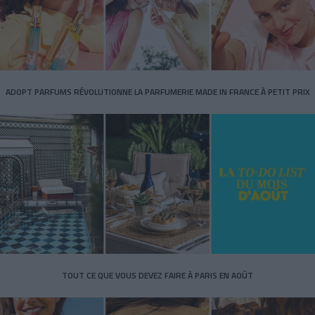
ADOPT PARFUMS RÉVOLUTIONNE LA PARFUMERIE MADE IN FRANCE À PETIT PRIX
TOUT CE QUE VOUS DEVEZ FAIRE À PARIS EN AOÛT