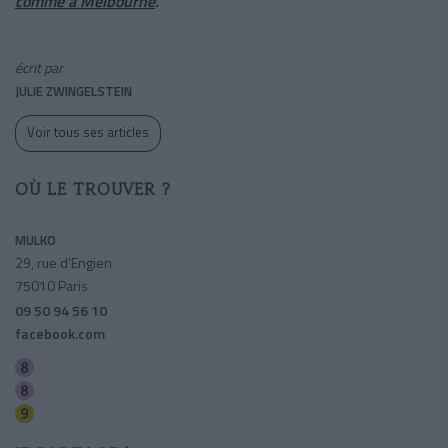
comme à Melbourne
.
écrit par
JULIE ZWINGELSTEIN
Voir tous ses articles
OÙ LE TROUVER ?
MULKO
29, rue d’Engien
75010 Paris
09 50 94 56 10
facebook.com
Grands Boulevards
Bonne Nouvelle
Grands Boulevards