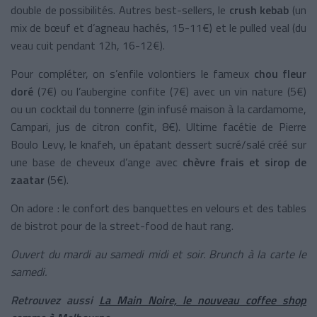
double de possibilités. Autres best-sellers, le
crush kebab
(un
mix de bœuf et d’agneau hachés, 15-11€) et le pulled veal (du
veau cuit pendant 12h, 16-12€).
Pour compléter, on s’enfile volontiers le fameux
chou fleur
doré
(7€) ou l’aubergine confite (7€) avec un vin nature (5€)
ou un cocktail du tonnerre (gin infusé maison à la cardamome,
Campari, jus de citron confit, 8€). Ultime facétie de Pierre
Boulo Levy, le knafeh, un épatant dessert sucré/salé créé sur
une base de cheveux d’ange avec
chèvre frais et sirop de
zaatar
(5€).
On adore : le confort des banquettes en velours et des tables
de bistrot pour de la street-food de haut rang.
Ouvert du mardi au samedi midi et soir. Brunch à la carte le
samedi.
Retrouvez aussi
La Main Noire, le nouveau coffee shop