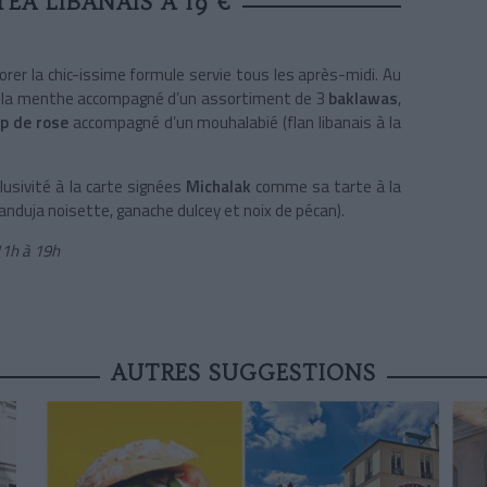
A LIBANAIS À 19 €
rer la chic-issime formule servie tous les après-midi. Au
 la menthe accompagné d’un assortiment de 3
baklawas
,
op de rose
accompagné d’un mouhalabié (flan libanais à la
clusivité à la carte signées
Michalak
comme sa tarte à la
ianduja noisette, ganache dulcey et noix de pécan).
11h à 19h
AUTRES SUGGESTIONS