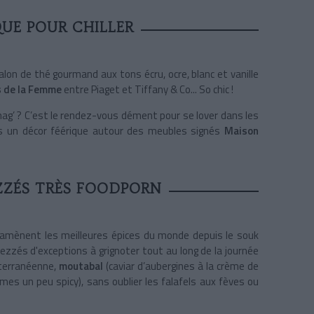
UE POUR CHILLER
alon de thé gourmand aux tons écru, ocre, blanc et vanille
 de la Femme
entre Piaget et Tiffany & Co... So chic !
mag’ ? C’est le rendez-vous dément pour se lover dans les
ns un décor féérique autour des meubles signés
Maison
ZZÉS TRÈS FOODPORN
amènent les meilleures épices du monde depuis le souk
mezzés d'exceptions à grignoter tout au long de la journée
diterranéenne,
moutabal
(caviar d’aubergines à la crème de
es un peu spicy), sans oublier les falafels aux fèves ou