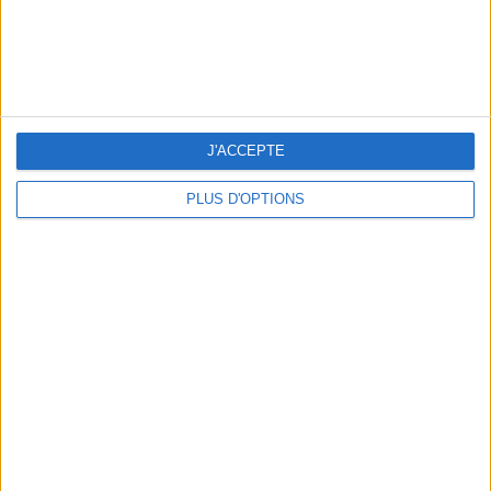
J'ACCEPTE
PLUS D'OPTIONS
Faubourg 54
décline sa bouche signature sur un duo de
masques noir et blanc qui s’affichent comme un appel au
bisou. Un signe on ne peut plus clair à glisser à sa target pour
le prochain rendez-vous.
Kit masques barrière,
Faubourg 54
, 15 €
VICHY