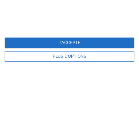
WHERE TO HAVE A DRINK BY THE SEINE?
J'ACCEPTE
PLUS D'OPTIONS
THE BEST SOUTHERN RESTAURANTS IN PARIS