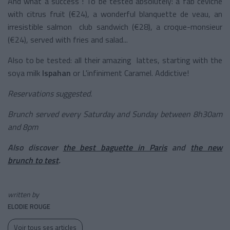
And what a success ! To be tested absolutely: a fab ceviche
with citrus fruit (€24), a wonderful blanquette de veau, an
irresistible salmon club sandwich (€28), a croque-monsieur
(€24), served with fries and salad...
Also to be tested: all their amazing lattes, starting with the
soya milk
Ispahan
or L'infiniment Caramel. Addictive!
Reservations suggested.
Brunch served every Saturday and Sunday between 8h30am
and 8pm
Also discover
the best baguette in Paris
and
the new
brunch to test
.
written by
ELODIE ROUGE
Voir tous ses articles