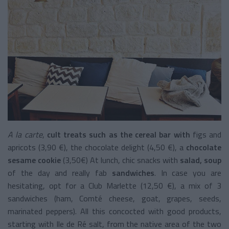
A la carte
,
cult treats such as the cereal bar with
figs and
apricots (3,90 €), the chocolate delight (4,50 €), a
chocolate
sesame cookie
(3,50€) At lunch, chic snacks with
salad, soup
of the day and really fab
sandwiches
. In case you are
hesitating, opt for a Club Marlette (12,50 €), a mix of 3
sandwiches (ham, Comté cheese, goat, grapes, seeds,
marinated peppers). All this concocted with good products,
starting with Ile de Ré salt, from the native area of the two