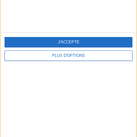
WHERE TO HAVE A DRINK BY THE SEINE?
J'ACCEPTE
PLUS D'OPTIONS
THE BEST SOUTHERN RESTAURANTS IN PARIS