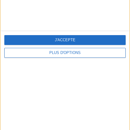
15 CHIC & UNIQUE PARISIAN GIFTS TO BRING HOME
J'ACCEPTE
PLUS D'OPTIONS
WHERE TO HAVE A DRINK BY THE SEINE?