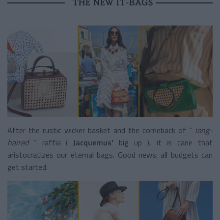
THE NEW IT-BAGS
After the rustic wicker basket and the comeback of “
long-
haired
” raffia
(
Jacquemus'
big up
), it is cane that
aristocratizes our eternal bags. Good news: all budgets can
get started.